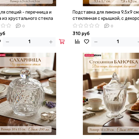
ля специй - перечница и
Подставка для лимона 9,5х9 см
а из хрустального стекла
стеклянная с крышкой, с декор
бусины
0
0
руб
310 руб