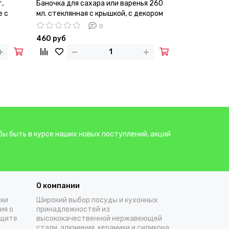
,
Баночка для сахара или варенья 260
е с
мл. стеклянная с крышкой, с декором
бусины
0
460 руб
бы быть в курсе наших новых поступлений, акций
О компании
тки
Широкий выбор посуды и кухонных
ия о
принадлежностей из
ащите
высококачественной нержавеющей
стали, алюминия, керамики и силикона.