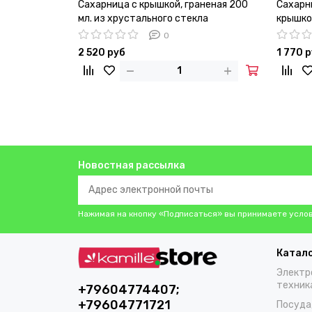
Сахарница с крышкой, граненая 200
Сахарни
мл. из хрустального стекла
крышко
0
2 520 руб
1 770 
Новостная рассылка
Нажимая на кнопку «Подписаться» вы принимаете усло
Катал
Электр
техник
+79604774407;
+79604771721
Посуда