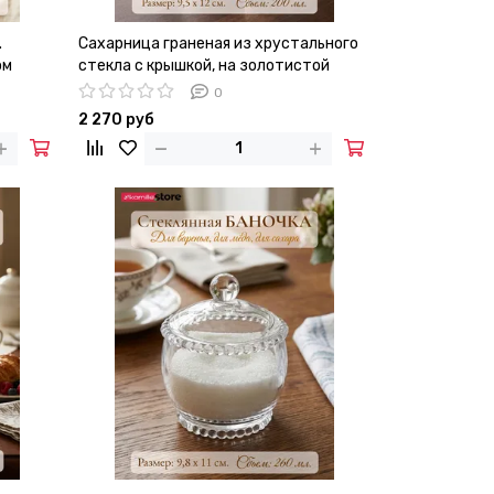
.
Сахарница граненая из хрустального
ом
стекла с крышкой, на золотистой
ножке, 200 мл.
0
2 270 руб