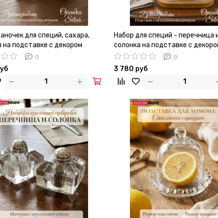
аночек для специй, сахара,
Набор для специй - перечница 
я на подставке с декором
солонка на подставке с декоро
ея"
"Орхидея"
0
0
руб
3 780 руб