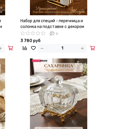
и
Набор для специй - перечница и
м
солонка на подставке с декором
"Желуди"
0
3 780 руб