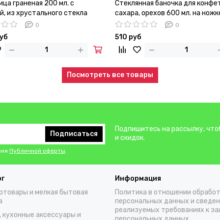
ца граненая 200 мл. с
Стеклянная баночка для конфет
й, из хрустального стекла
сахара, орехов 600 мл. на ножк
крышкой
0
0
руб
510 руб
Посмотреть все товары
Подпишитесь на рассылку, что
Подписаться
и скидок.
вия
Публичной оферты
.
ог
Информация
отовары и мелкая бытовая
Политика в отношении обрабо
а
персональных данных и сведен
реализуемых требованиях к з
, кухонные аксессуары и
персональных данных