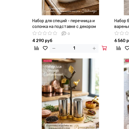
Набор для специй - перечница и
Набор б
солонка на подставке с декором
варень
"Подсолнух"
"Орхид
0
4 290 руб
6 560 