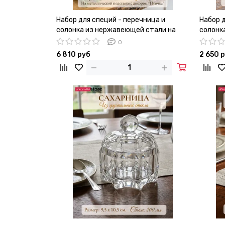
Набор для специй - перечница и
Набор д
солонка из нержавеющей стали на
солонк
подставке с декором "Птичка"
0
6 810 руб
2 650 