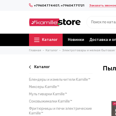
Заказать звонок
+79604774407; +79604771721
Каталог
Новинки
Доставка и о
Главная
Каталог
Электротовары и мелкая бытовая 
Каталог
Пыл
Блендеры и измельчители Kamille™
Миксеры Kamille™
Мультиварки Kamille™
Соковыжималки Kamille™
Фритюрницы и печи электрические
Kamille™