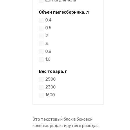
щетка для пола
Объем пылесборника, л
0.4
0.5
2
3
0.8
1.6
Вес товара, г
2500
2300
1600
Это текстовый блок в боковой
колонке. редактирутся в разедле