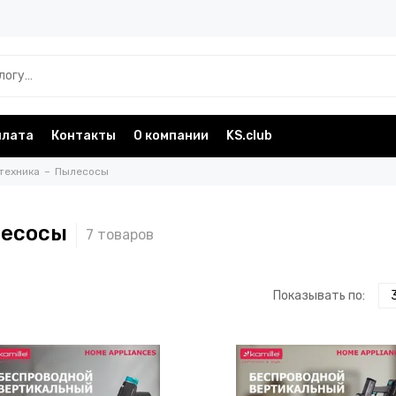
плата
Контакты
О компании
KS.club
техника
Пылесосы
есосы
Показывать по: