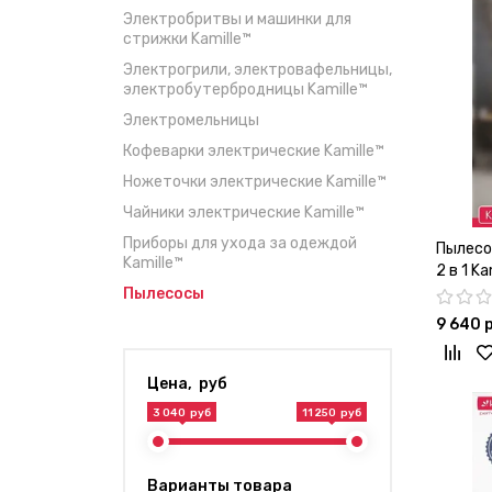
Электробритвы и машинки для
стрижки Kamille™
Электрогрили, электровафельницы,
электробутербродницы Kamille™
Электромельницы
Кофеварки электрические Kamille™
Ножеточки электрические Kamille™
Чайники электрические Kamille™
Приборы для ухода за одеждой
Пылесо
Kamille™
2 в 1 K
Пылесосы
9 640 
Цена, руб
3 040 руб
11 250 руб
Варианты товара