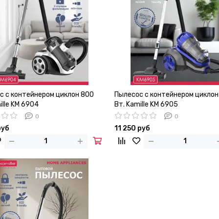
с с контейнером циклон 800
Пылесос с контейнером циклон
ille KM 6904
Вт. Kamille KM 6905
0
0
руб
11 250 руб