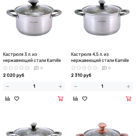
Кастрюля 3 л. из
Кастрюля 4,5 л. из
нержавеющей стали Kamille
нержавеющей стали Kamille
KM 4922 с черными ручками
KM 4923 с черными ручками
0
0
2 020 руб
2 310 руб