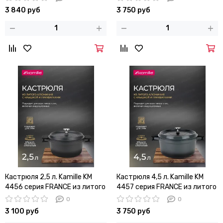
покрытием
3 840 руб
3 750 руб
Кастрюля 2,5 л. Kamille KM
Кастрюля 4,5 л. Kamille KM
4456 серия FRANCE из литого
4457 серия FRANCE из литого
алюминия с антипригарным
алюминия с антипригарным
0
0
покрытием
покрытием
3 100 руб
3 750 руб