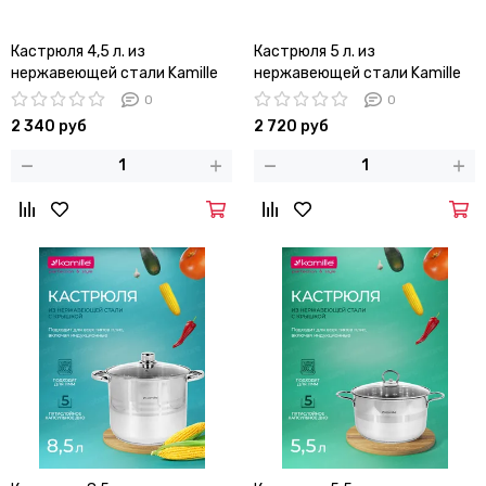
Кастрюля 4,5 л. из
Кастрюля 5 л. из
нержавеющей стали Kamille
нержавеющей стали Kamille
KM 4933 с медными ручками
KM 4934 с медными ручками
0
0
2 340 руб
2 720 руб