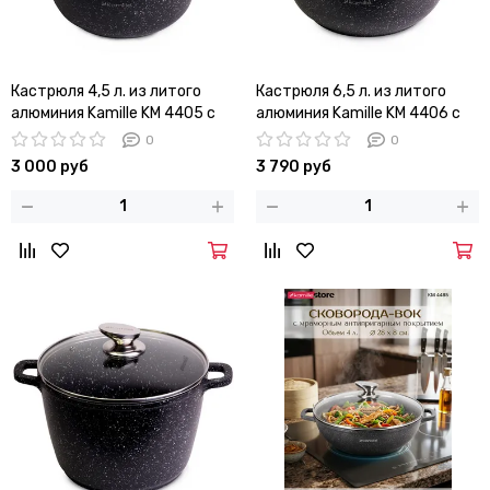
Кастрюля 4,5 л. из литого
Кастрюля 6,5 л. из литого
алюминия Kamille KM 4405 с
алюминия Kamille KM 4406 с
мраморным покрытием
мраморным покрытием
0
0
3 000 руб
3 790 руб