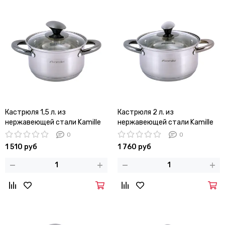
Кастрюля 1,5 л. из
Кастрюля 2 л. из
нержавеющей стали Kamille
нержавеющей стали Kamille
KM-4920 с черными ручками
KM-4921 с черными ручками
0
0
1 510 руб
1 760 руб