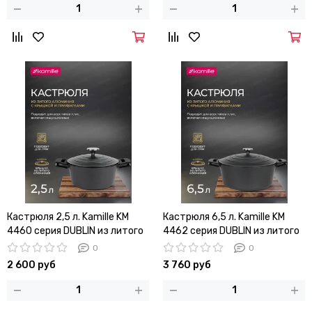
Кастрюля 2,5 л. Kamille KM
Кастрюля 6,5 л. Kamille KM
4460 серия DUBLIN из литого
4462 серия DUBLIN из литого
алюминия с антипригарным
алюминия с антипригарным
0
0
покрытием с крышкой
покрытием с крышкой
2 600 руб
3 760 руб