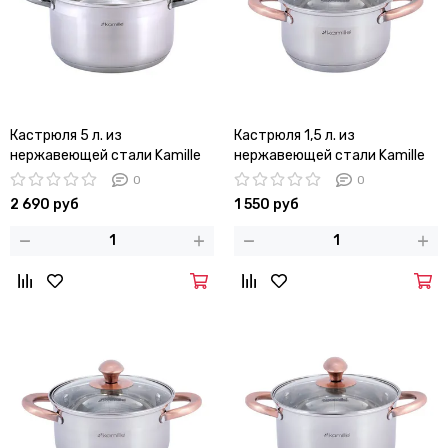
Кастрюля 5 л. из
Кастрюля 1,5 л. из
нержавеющей стали Kamille
нержавеющей стали Kamille
KM-4924 с черными ручками
KM 4930 с медными ручками
0
0
2 690 руб
1 550 руб