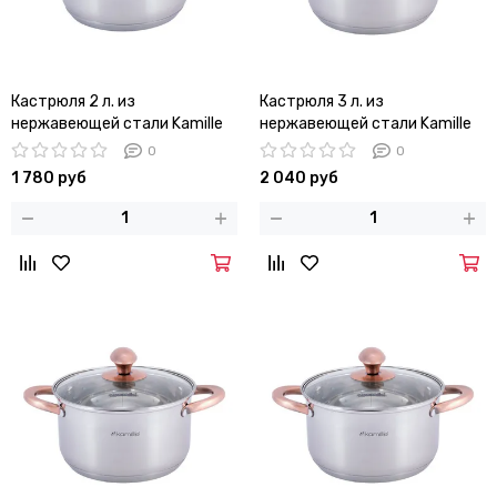
Кастрюля 2 л. из
Кастрюля 3 л. из
нержавеющей стали Kamille
нержавеющей стали Kamille
KM-4931 с медными ручками
KM 4932 с медными ручками
0
0
1 780 руб
2 040 руб