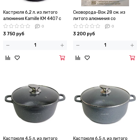
Кастрюля 6,2 л. из литого
Сковорода-Вок 28 см. из
алюминия Kamille KM 4407 с
литого алюминия со
мраморным покрытием
стеклянной крышкой Kamille
0
0
KM 4485
3 750 руб
3 200 руб
Кастрюля 4,5 л. из литого
Кастрюля 6,5 л. из литого