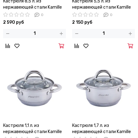
Кастрюля 8,5 л. из
Кастрюля 5,5 л. из
нержавеющей стали Kamille
нержавеющей стали Kamille
KM 5403 со стеклянной
KM 5415 с крышкой
0
0
крышкой
2 590 руб
2 150 руб
Кастрюля 1,1 л. из
Кастрюля 1,7 л. из
нержавеющей стали Kamille
нержавеющей стали Kamille
KM-5770
KM-5771