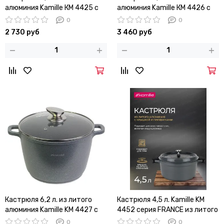
алюминия Kamille КМ 4425 с
алюминия Kamille КМ 4426 с
мраморным покрытием
мраморным покрытием
0
0
2 730 руб
3 460 руб
Кастрюля 6,2 л. из литого
Кастрюля 4,5 л. Kamille KM
алюминия Kamille KM 4427 с
4452 серия FRANCE из литого
мраморным покрытием
алюминия с антипригарным
0
0