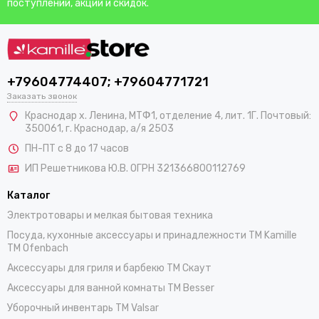
поступлений, акций и скидок.
+79604774407; +79604771721
Заказать звонок
Краснодар х. Ленина, МТФ1, отделение 4, лит. 1Г. Почтовый:
350061, г. Краснодар, а/я 2503
ПН-ПТ с 8 до 17 часов
ИП Решетникова Ю.В. ОГРН 321366800112769
Каталог
Электротовары и мелкая бытовая техника
Посуда, кухонные аксессуары и принадлежности TM Kamille
TM Ofenbach
Аксессуары для гриля и барбекю TM Скаут
Аксессуары для ванной комнаты TM Besser
Уборочный инвентарь TM Valsar