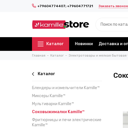
Заказать звонок
+79604774407; +79604771721
Каталог
Новинки
Доставка и о
Главная
Каталог
Электротовары и мелкая бытовая 
Каталог
Сок
Блендеры и измельчители Kamille™
Миксеры Kamille™
Мультиварки Kamille™
Соковыжималки Kamille™
Фритюрницы и печи электрические
Kamille™