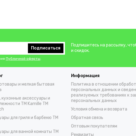
Подпишитесь на рассылку, что
Подписаться
и скидок.
вия
Публичной оферты
.
ог
Информация
отовары и мелкая бытовая
Политика в отношении обрабо
а
персональных данных и сведен
реализуемых требованиях к з
, кухонные аксессуары и
персональных данных
лежности TM Kamille TM
ch
Условия обмена и возврата
уары для гриля и барбекю TM
Обратная связь
Оптовым покупателям
уары для ванной комнаты TM
Реквизиты