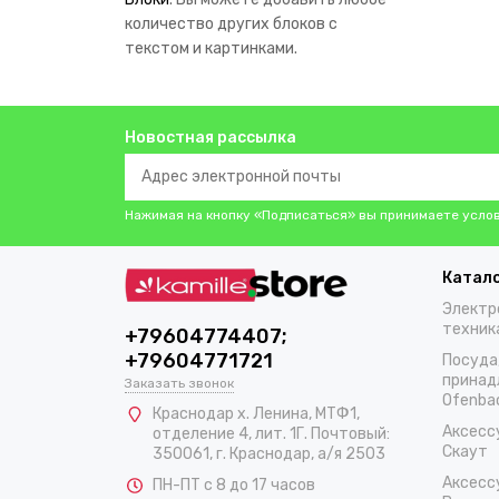
количество других блоков с
текстом и картинками.
Новостная рассылка
Нажимая на кнопку «Подписаться» вы принимаете усло
Катал
Электр
техник
+79604774407;
+79604771721
Посуда
принад
Заказать звонок
Ofenba
Краснодар х. Ленина, МТФ1,
Аксесс
отделение 4, лит. 1Г. Почтовый:
Скаут
350061, г. Краснодар, а/я 2503
Аксесс
ПН-ПТ с 8 до 17 часов