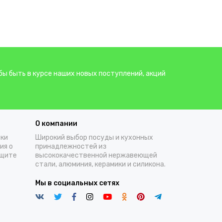
бы быть в курсе наших новых поступлений, акций
О компании
тки
Широкий выбор посуды и кухонных
ия о
принадлежностей из
ащите
высококачественной нержавеющей
стали, алюминия, керамики и силикона.
Мы в социальных сетях