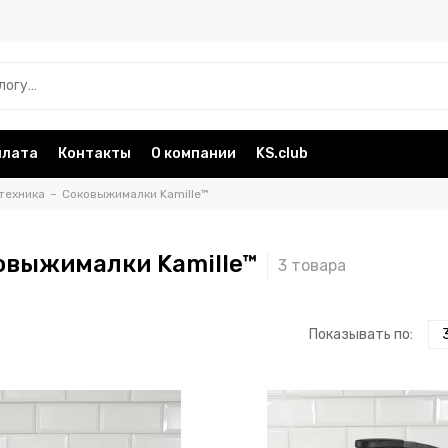
плата
Контакты
О компании
KS.club
техника
Соковыжималки Kamille™
овыжималки Kamille™
Показывать по: