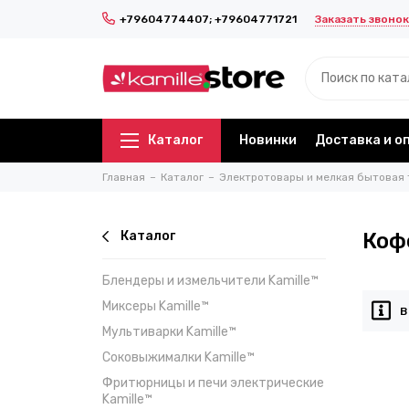
Заказать звонок
+79604774407; +79604771721
Каталог
Новинки
Доставка и о
Главная
Каталог
Электротовары и мелкая бытовая 
Каталог
Коф
Блендеры и измельчители Kamille™
Миксеры Kamille™
В
Мультиварки Kamille™
Соковыжималки Kamille™
Фритюрницы и печи электрические
Kamille™