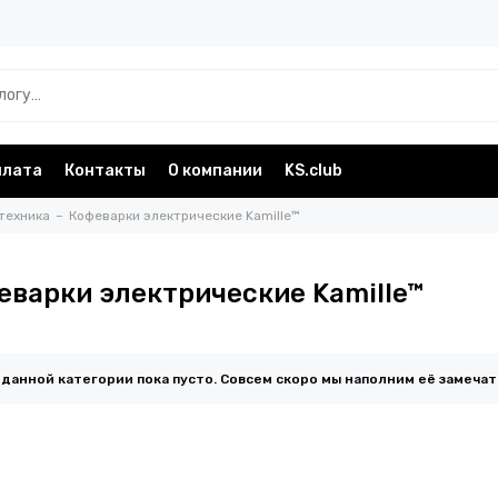
плата
Контакты
О компании
KS.club
техника
Кофеварки электрические Kamille™
еварки электрические Kamille™
 данной категории пока пусто. Совсем скоро мы наполним её замеча