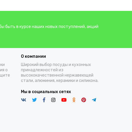
бы быть в курсе наших новых поступлений, акций
О компании
тки
Широкий выбор посуды и кухонных
ия о
принадлежностей из
ащите
высококачественной нержавеющей
стали, алюминия, керамики и силикона.
Мы в социальных сетях