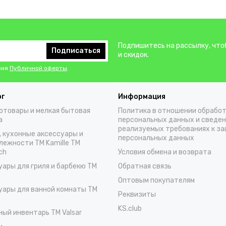
Подпишитесь на рассылку, что
Подписаться
и скидок.
вия
Публичной оферты
.
ог
Информация
отовары и мелкая бытовая
Политика в отношении обрабо
а
персональных данных и сведен
реализуемых требованиях к з
, кухонные аксессуары и
персональных данных
лежности TM Kamille TM
ch
Условия обмена и возврата
уары для гриля и барбекю TM
Обратная связь
Оптовым покупателям
уары для ванной комнаты TM
Реквизиты
KS.club
ный инвентарь TM Valsar