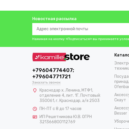
Новостная рассылка
Нажимая на кнопку «Подписаться» вы принимаете усло
Катал
Электр
техник
+79604774407;
+79604771721
Посуда
принад
Заказать звонок
Ofenba
Краснодар х. Ленина, МТФ1,
Аксесс
отделение 4, лит. 1Г. Почтовый:
Скаут
350061, г. Краснодар, а/я 2503
Аксесс
ПН-ПТ с 8 до 17 часов
Besser
ИП Решетникова Ю.В. ОГРН
Убороч
321366800112769