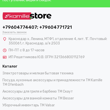
поступлений, акций и скидок.
+79604774407; +79604771721
Заказать звонок
Краснодар х. Ленина, МТФ1, отделение 4, лит. 1Г. Почтовый:
350061, г. Краснодар, а/я 2503
ПН-ПТ с 8 до 17 часов
ИП Решетникова Ю.В. ОГРН 321366800112769
Каталог
Электротовары и мелкая бытовая техника
Посуда, кухонные аксессуары и принадлежности TM Kamille
TM Ofenbach
Аксессуары для гриля и барбекю TM Скаут
Аксессуары для ванной комнаты TM Besser
Уборочный инвентарь TM Valsar