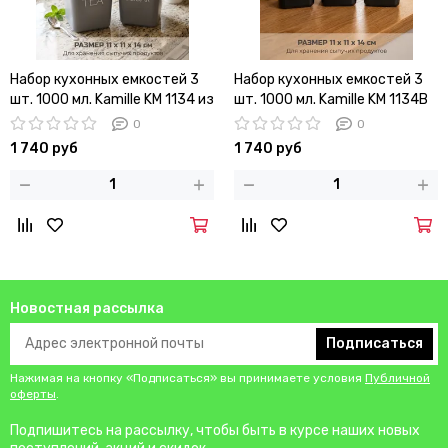
Набор кухонных емкостей 3
Набор кухонных емкостей 3
шт. 1000 мл. Kamille KM 1134 из
шт. 1000 мл. Kamille KM 1134B
бамбукового волокна с
из бамбукового волокна с
0
0
крышками
крышками
1 740 руб
1 740 руб
Новостная рассылка
Подписаться
Нажимая на кнопку «Подписаться» вы принимаете условия
Публичной
оферты
.
Подпишитесь на рассылку, чтобы быть в курсе наших новых