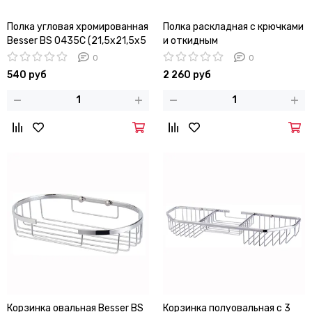
Полка угловая хромированная
Полка раскладная с крючками
Besser BS 0435C (21,5х21,5х5
и откидным
см)
полотенцедержателем
0
0
Besser BS 8201 (60х25х16,5
540 руб
2 260 руб
см) из хромированного
цинкового сплава
Корзинка овальная Besser BS
Корзинка полуовальная с 3