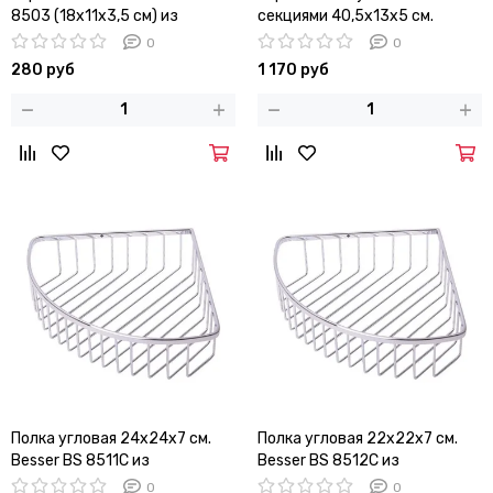
8503 (18х11х3,5 см) из
секциями 40,5х13х5 см.
нержавеющей стали с
Besser BS 8506 из
0
0
хромированным покрытием
нержавеющей стали с
280 руб
1 170 руб
хромированным покрытием
Полка угловая 24х24х7 см.
Полка угловая 22х22х7 см.
Besser BS 8511C из
Besser BS 8512C из
хромированной стали
хромированной стали
0
0