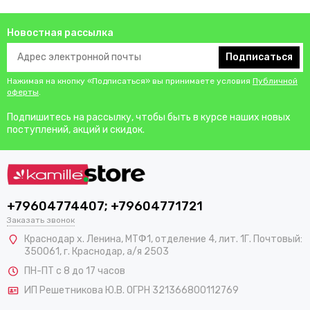
Новостная рассылка
Подписаться
Нажимая на кнопку «Подписаться» вы принимаете условия
Публичной
оферты
.
Подпишитесь на рассылку, чтобы быть в курсе наших новых
поступлений, акций и скидок.
+79604774407; +79604771721
Заказать звонок
Краснодар х. Ленина, МТФ1, отделение 4, лит. 1Г. Почтовый:
350061, г. Краснодар, а/я 2503
ПН-ПТ с 8 до 17 часов
ИП Решетникова Ю.В. ОГРН 321366800112769