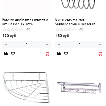
Крючки двойные на планке 6
Бумагодержатель
шт. Besser BS 8226
универсальный Besser BS
(66х3,5х4,5 см) из
0191 (12х13х15 см) из
0
0
хромированного цинкового
хромированной стали
770 руб
450 руб
сплава