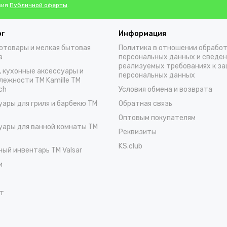
вия
Публичной оферты
.
ог
Информация
отовары и мелкая бытовая
Политика в отношении обрабо
а
персональных данных и сведен
реализуемых требованиях к з
, кухонные аксессуары и
персональных данных
лежности TM Kamille TM
ch
Условия обмена и возврата
уары для гриля и барбекю TM
Обратная связь
Оптовым покупателям
уары для ванной комнаты TM
Реквизиты
KS.club
ный инвентарь TM Valsar
и
т