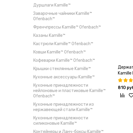
Дуршлаги Kamille™
Заварочные чайники Kamille™
Ofenbach™
Френчпрессы Kamille™ Ofenbach™
Казаны Kamille™
Кастрюли Kamille™ Ofenbach™
Ковши Kamille™ Ofenbach™
Кофеварки Kamille™ Ofenbach™
Держат
Крышки стеклянные Kamille™
Kamille
Кухонные аксессуары Kamille™
Кухонные принадлежности
810 ру
нейлоновые и пластиковые Kamille™
Ofenbach™
Кухонные принадлежности из
нержавеющей стали Kamille™
Кухонные принадлежности
силиконовые Kamille™
Контейнеры и Ланч-боксы Kamille™