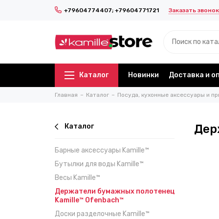
Заказать звонок
+79604774407; +79604771721
Каталог
Новинки
Доставка и о
Главная
Каталог
Посуда, кухонные аксессуары и пр
Каталог
Дер
Барные аксессуары Kamille™
Бутылки для воды Kamille™
Весы Kamille™
Держатели бумажных полотенец
Kamille™ Ofenbach™
Доски разделочные Kamille™