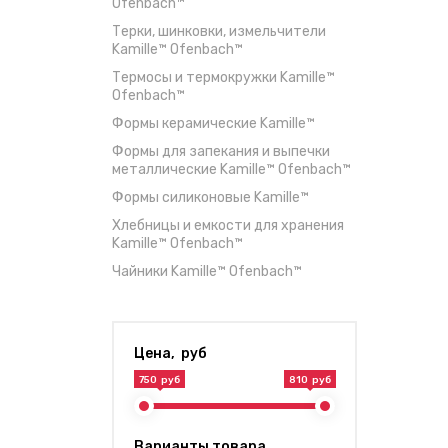
Ofenbach™
Терки, шинковки, измельчители
Kamille™ Ofenbach™
Термосы и термокружки Kamille™
Ofenbach™
Формы керамические Kamille™
Формы для запекания и выпечки
металлические Kamille™ Ofenbach™
Формы силиконовые Kamille™
Хлебницы и емкости для хранения
Kamille™ Ofenbach™
Чайники Kamille™ Ofenbach™
Цена, руб
750 руб
810 руб
Варианты товара