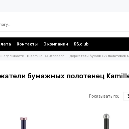
плата
Контакты
О компании
KS.club
инадлежности TM Kamille TM Ofenbach
Держатели бумажных полотенец K
жатели бумажных полотенец Kamill
Показывать по: