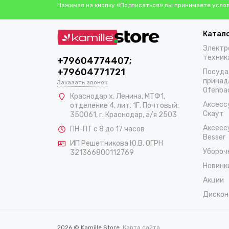
Нажимая на кнопку «Подписаться» вы принимаете усло
Катал
Электр
техник
+79604774407;
+79604771721
Посуда
принад
Заказать звонок
Ofenba
Краснодар х. Ленина, МТФ1,
Аксесс
отделение 4, лит. 1Г. Почтовый:
Скаут
350061, г. Краснодар, а/я 2503
Аксесс
ПН-ПТ с 8 до 17 часов
Besser
ИП Решетникова Ю.В. ОГРН
Убороч
321366800112769
Новинк
Акции
Дискон
2026 © Kamille.Store.
Карта сайта