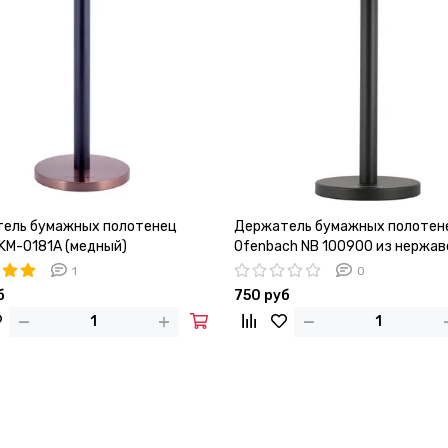
ель бумажных полотенец
Держатель бумажных полотен
 KM-0181A (медный)
Ofenbach NB 100900 из нержа
стали
1
0
б
750 руб