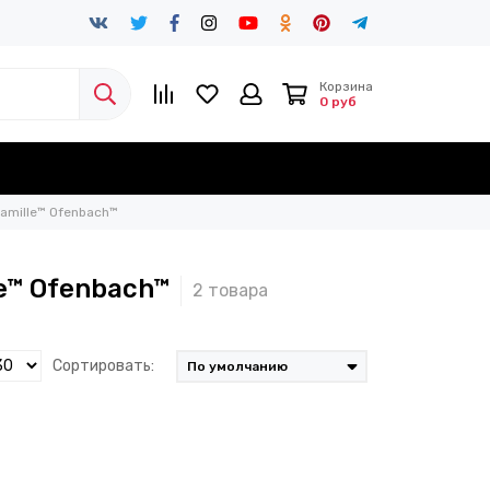
Корзина
0 руб
amille™ Ofenbach™
e™ Ofenbach™
Сортировать: