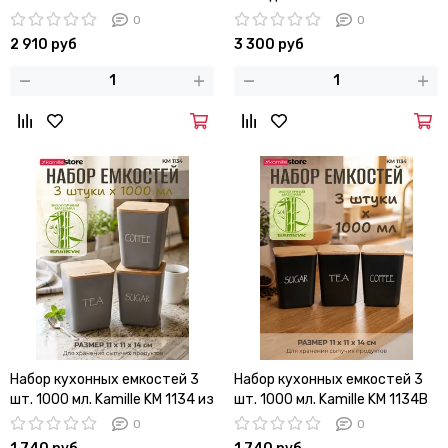
квадратной подставке с
101005
0
0
ручкой
2 910 руб
3 300 руб
Набор кухонных емкостей 3
Набор кухонных емкостей 3
шт. 1000 мл. Kamille KM 1134 из
шт. 1000 мл. Kamille KM 1134B
бамбукового волокна с
из бамбукового волокна с
0
0
крышками
крышками