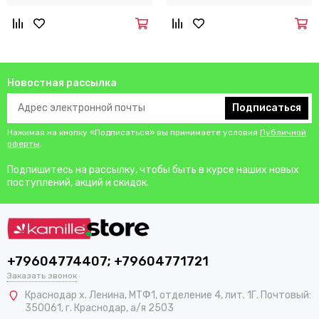
Новостная рассылка
Подписаться
Нажимая на кнопку «Подписаться» вы принимаете условия
Публичной
оферты
.
Подпишитесь на рассылку, чтобы быть в курсе наших новых
поступлений, акций и скидок.
+79604774407; +79604771721
Заказать звонок
Краснодар х. Ленина, МТФ1, отделение 4, лит. 1Г. Почтовый:
350061, г. Краснодар, а/я 2503