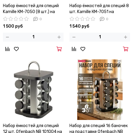
Набор ёмкостей для специй
Набор ёмкостей для специй 8
Kamille КМ-7050 (8 шт.) на
шт. Kamille КМ-7051 на
круглой подставке
круглой подставке
0
0
1 500 руб
1 540 руб
Набор ёмкостей для специй
Набор для специй 16 баночек
12 шт. Ofenbach NB 101004 на
на подставке Ofenbach NB