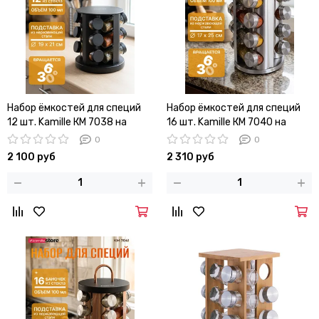
Набор ёмкостей для специй
Набор ёмкостей для специй
12 шт. Kamille КМ 7038 на
16 шт. Kamille КМ 7040 на
круглой подставке
круглой подставке из
0
0
нержавеющей стали
2 100 руб
2 310 руб