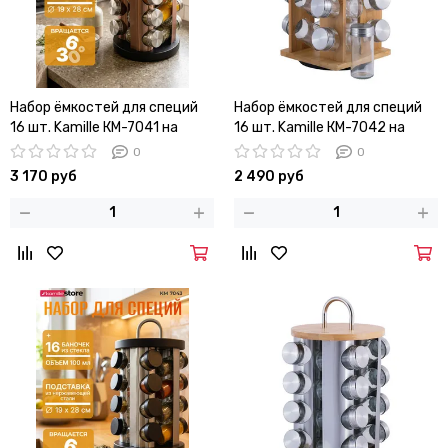
Набор ёмкостей для специй
Набор ёмкостей для специй
16 шт. Kamille КМ-7041 на
16 шт. Kamille КМ-7042 на
круглой подставке
прямоугольной бамбуковой
0
0
подставке
3 170 руб
2 490 руб