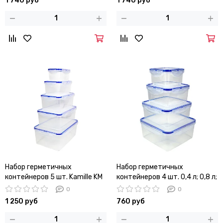
1 740 руб
1 740 руб
Набор герметичных
Набор герметичных
контейнеров 5 шт. Kamille KM
контейнеров 4 шт. 0,4 л; 0,8 л;
20000 с крышками, для еды и
1,35 л; 2 л. Kamille KM 20002
0
0
хранения продуктов (0,5 л;
квадратные
1 250 руб
760 руб
0,9 л; 1,5 л; 2,5 л; 3,5 л.)