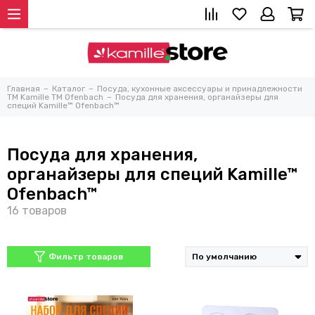
Главная
Каталог
Посуда, кухонные аксессуары и принадлежности
TM Kamille TM Ofenbach
Посуда для хранения, органайзеры для
специй Kamille™ Ofenbach™
Посуда для хранения,
органайзеры для специй Kamille™
Ofenbach™
Фильтр товаров