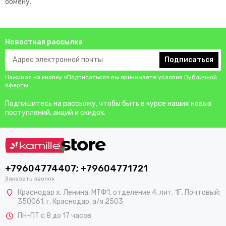
обмену.
Новостная рассылка
Подписаться
Нажимая на кнопку «Подписаться» вы принимаете условия
Публичной
оферты
.
Подпишитесь на рассылку, чтобы быть в курсе наших новых
поступлений, акций и скидок.
+79604774407; +79604771721
Заказать звонок
Краснодар х. Ленина, МТФ1, отделение 4, лит. 1Г. Почтовый:
350061, г. Краснодар, а/я 2503
ПН-ПТ с 8 до 17 часов