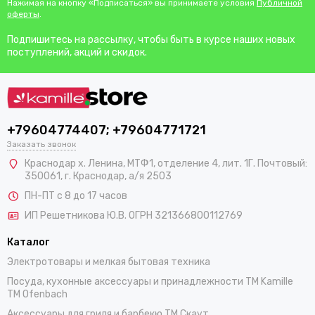
Нажимая на кнопку «Подписаться» вы принимаете условия
Публичной
оферты
.
Подпишитесь на рассылку, чтобы быть в курсе наших новых
поступлений, акций и скидок.
+79604774407; +79604771721
Заказать звонок
Краснодар х. Ленина, МТФ1, отделение 4, лит. 1Г. Почтовый:
350061, г. Краснодар, а/я 2503
ПН-ПТ с 8 до 17 часов
ИП Решетникова Ю.В. ОГРН 321366800112769
Каталог
Электротовары и мелкая бытовая техника
Посуда, кухонные аксессуары и принадлежности TM Kamille
TM Ofenbach
Аксессуары для гриля и барбекю TM Скаут