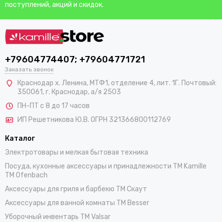
поступлений, акций и скидок.
+79604774407; +79604771721
Заказать звонок
Краснодар х. Ленина, МТФ1, отделение 4, лит. 1Г. Почтовый:
350061, г. Краснодар, а/я 2503
ПН-ПТ с 8 до 17 часов
ИП Решетникова Ю.В. ОГРН 321366800112769
Каталог
Электротовары и мелкая бытовая техника
Посуда, кухонные аксессуары и принадлежности TM Kamille
TM Ofenbach
Аксессуары для гриля и барбекю TM Скаут
Аксессуары для ванной комнаты TM Besser
Уборочный инвентарь TM Valsar