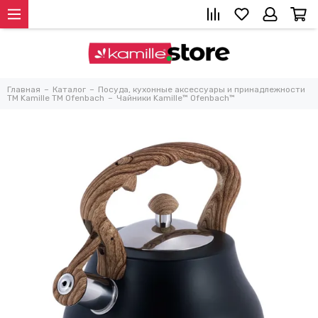
Главная
Каталог
Посуда, кухонные аксессуары и принадлежности
TM Kamille TM Ofenbach
Чайники Kamille™ Ofenbach™