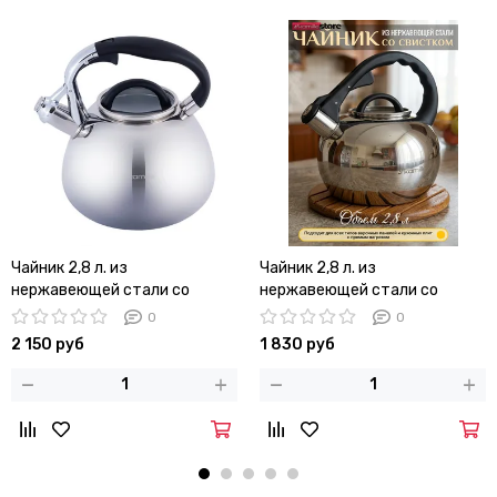
Чайник 2,8 л. из
Чайник 2,8 л. из
нержавеющей стали со
нержавеющей стали со
свистком Kamille KM-0674
свистком Kamille KM 0687 и
0
0
стеклянной крышкой
2 150 руб
1 830 руб