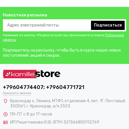
Новостная рассылка
Подписаться
Нажимая на кнопку «Подписаться» вы принимаете условия
Публичной
оферты
.
Подпишитесь на рассылку, чтобы быть в курсе наших новых
поступлений, акций и скидок.
+79604774407; +79604771721
Заказать звонок
Краснодар х. Ленина, МТФ1, отделение 4, лит. 1Г. Почтовый:
350061, г. Краснодар, а/я 2503
ПН-ПТ с 8 до 17 часов
ИП Решетникова Ю.В. ОГРН 321366800112769