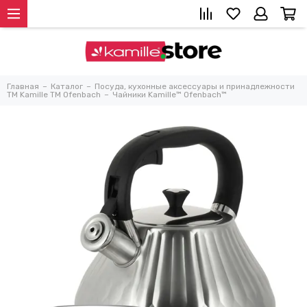
Главная
Каталог
Посуда, кухонные аксессуары и принадлежности
TM Kamille TM Ofenbach
Чайники Kamille™ Ofenbach™