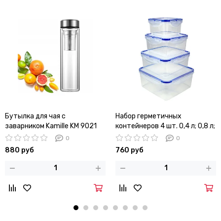
Бутылка для чая с
Набор герметичных
заварником Kamille KM 9021
контейнеров 4 шт. 0,4 л; 0,8 л;
стеклянная с двойными
1,35 л; 2 л. Kamille KM 20002
0
0
стенками
квадратные
880 руб
760 руб