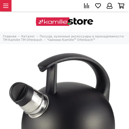
Главная
Каталог
Посуда, кухонные аксессуары и принадлежности
TM Kamille TM Ofenbach
Чайники Kamille™ Ofenbach™