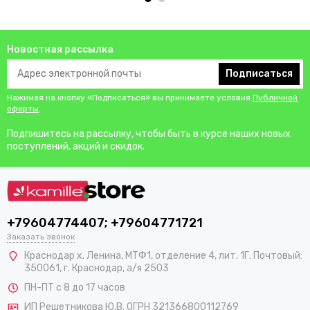
Новостная рассылка
Подписаться
Нажимая на кнопку «Подписаться» вы принимаете условия
Публичной
оферты
.
Подпишитесь на рассылку, чтобы быть в курсе наших новых
поступлений, акций и скидок.
+79604774407; +79604771721
Заказать звонок
Краснодар х. Ленина, МТФ1, отделение 4, лит. 1Г. Почтовый:
350061, г. Краснодар, а/я 2503
ПН-ПТ с 8 до 17 часов
ИП Решетникова Ю.В. ОГРН 321366800112769