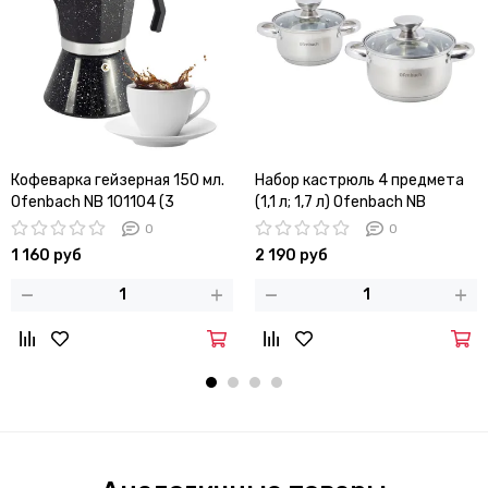
Кофеварка гейзерная 150 мл.
Набор кастрюль 4 предмета
Ofenbach NB 101104 (3
(1,1 л; 1,7 л) Ofenbach NB
порции) с индукционным
100003 из нержавеющей
0
0
дном
стали
1 160 руб
2 190 руб