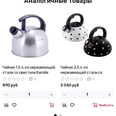
Аналогичные товары
Чайник 1,5 л. из нержавеющей
Чайник 2,5 л. из
стали со свистком Kamille
нержавеющей стали со
KM-1080
свистком Ofenbach NB-
0
0
100301 горошек
890 руб
2 040 руб
Выбрать