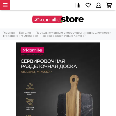
Главная
Каталог
Посуда, кухонные аксессуары и принадлежности
TM Kamille TM Ofenbach
Доски разделочные Kamille™