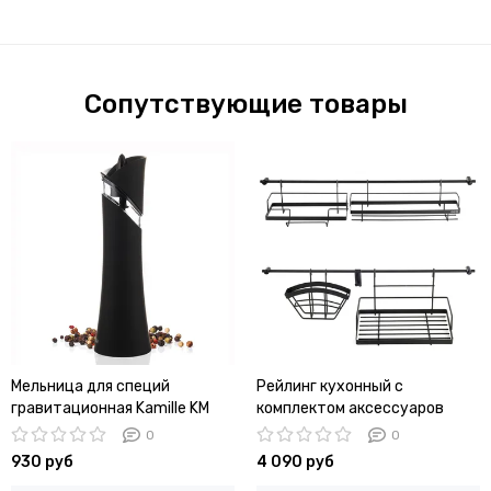
Сопутствующие товары
Мельница для специй
Рейлинг кухонный с
гравитационная Kamille KM
комплектом аксессуаров
7062 электрическая
Kamille KM 8862
0
0
930 руб
4 090 руб