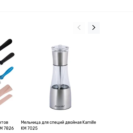
нтов
Мельница для специй двойная Kamille
Набор посуды
KM 7826
KM 7025
нержавеющей