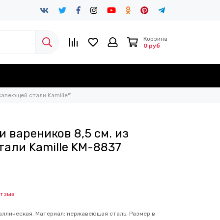
Корзина
0 руб
авеющей стали Kamille™
 вареников 8,5 см. из
али Kamille KM-8837
отзыв
аллическая. Материал: нержавеющая сталь. Размер в