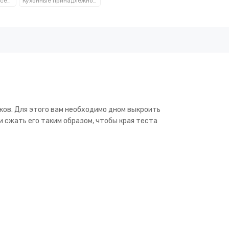
Посуда, кухонные аксессуары и принадлежности TM Kamille TM Ofenbach
Кухонные принадлежности из нержавеющей стали Kamille™
ков. Для этого вам необходимо дном выкроить
и сжать его таким образом, чтобы края теста