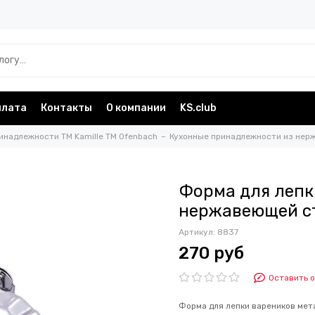
плата
Контакты
О компании
KS.club
инадлежности TM Kamille TM Ofenbach
Кухонные принадлежности из нерж
Форма для лепки
нержавеющей ст
Артикул:
8837
270 руб
Оставить 
Форма для лепки вареников мет