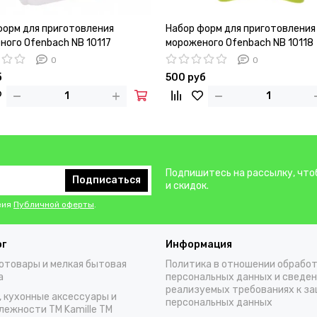
форм для приготовления
Набор форм для приготовления
ного Ofenbach NB 10117
мороженого Ofenbach NB 10118
0
0
б
500 руб
Подпишитесь на рассылку, что
Подписаться
и скидок.
вия
Публичной оферты
.
ог
Информация
отовары и мелкая бытовая
Политика в отношении обрабо
а
персональных данных и сведен
реализуемых требованиях к з
, кухонные аксессуары и
персональных данных
лежности TM Kamille TM