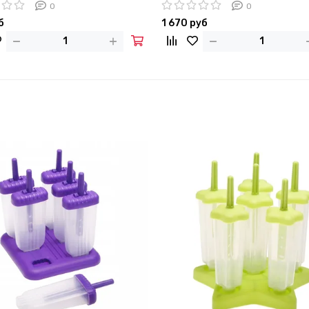
с деревянной ручкой
(13 предметов)
0
0
б
1 670 руб