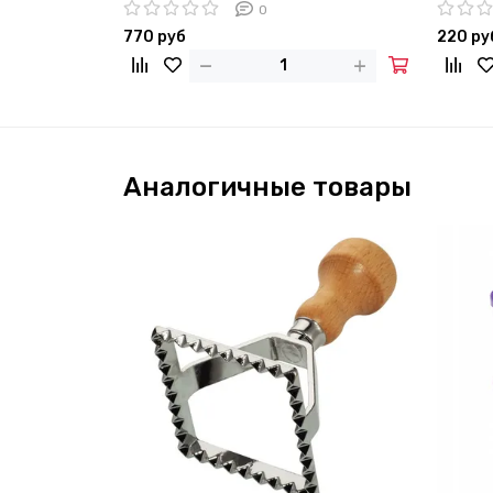
7788 с отверстием для нарезки и
стали 
0
ножом
770 руб
220 ру
Аналогичные товары