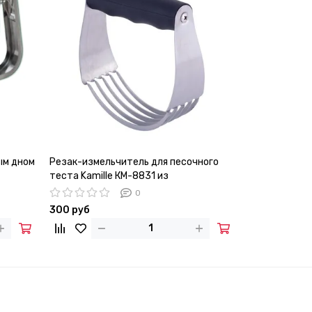
ым дном
Резак-измельчитель для песочного
Набор кухон
теста Kamille КМ-8831 из
предметов Ka
нержавеющей стали с силиконовой
0
ручкой
300 руб
1 170 руб