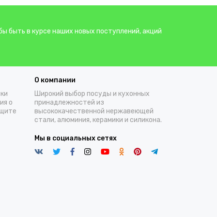
бы быть в курсе наших новых поступлений, акций
О компании
тки
Широкий выбор посуды и кухонных
ия о
принадлежностей из
ащите
высококачественной нержавеющей
стали, алюминия, керамики и силикона.
Мы в социальных сетях