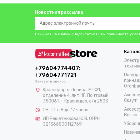
Новостная рассылка
Нажимая на кнопку «Подписаться» вы принимаете усло
Катал
Электр
техник
+79604774407;
+79604771721
Посуда
принад
Заказать звонок
Ofenba
Краснодар х. Ленина, МТФ1,
Аксесс
отделение 4, лит. 1Г. Почтовый:
Скаут
350061, г. Краснодар, а/я 2503
Аксесс
ПН-ПТ с 8 до 17 часов
Besser
ИП Решетникова Ю.В. ОГРН
Убороч
321366800112769
Новинк