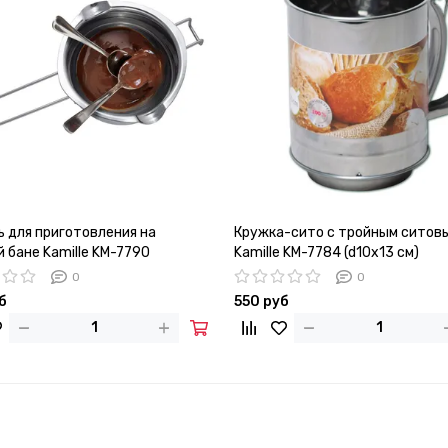
ь для приготовления на
Кружка-сито с тройным ситов
 бане Kamille KM-7790
Kamille KM-7784 (d10х13 см)
0
0
б
550 руб