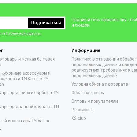
Подпишитесь на рассылку, что
Подписаться
и скидок.
вия
Публичной оферты
.
ог
Информация
отовары и мелкая бытовая
Политика в отношении обрабо
а
персональных данных и сведен
реализуемых требованиях к з
, кухонные аксессуары и
персональных данных
лежности TM Kamille TM
ch
Условия обмена и возврата
уары для гриля и барбекю TM
Обратная связь
Оптовым покупателям
уары для ванной комнаты TM
Реквизиты
KS.club
ный инвентарь TM Valsar
и