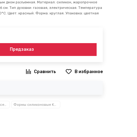
ым дном разъемная. Материал: силикон, жаропрочное
 26 см. Тип духовки: газовая, электрическая. Температура
°С. Цвет: красный. Форма: круглая. Упаковка: цветная
Предзаказ
В избранное
Посуда, кухонные аксессуары и принадлежности TM Kamille TM Ofenbach
Формы силиконовые Kamille™