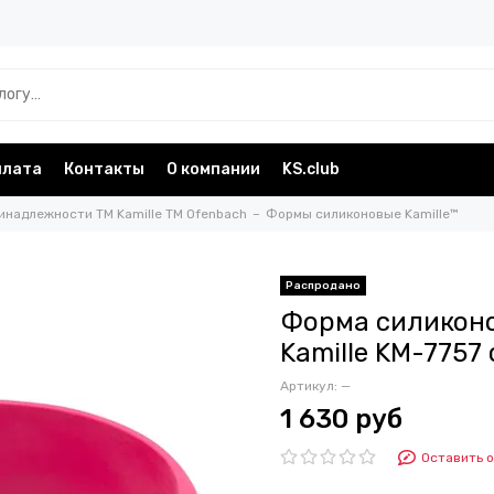
плата
Контакты
О компании
KS.club
инадлежности TM Kamille TM Ofenbach
Формы силиконовые Kamille™
Форма силиконо
Kamille KM-7757
Артикул:
—
1 630 руб
Оставить 