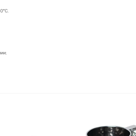
0°С.
нии;