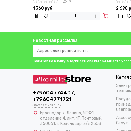
0
1 360 руб
2 690 
Новостная рассылка
Нажимая на кнопку «Подписаться» вы принимаете усло
Катал
Электр
техник
+79604774407;
+79604771721
Посуда
принад
Заказать звонок
Ofenba
Краснодар х. Ленина, МТФ1,
Аксесс
отделение 4, лит. 1Г. Почтовый:
Скаут
350061, г. Краснодар, а/я 2503