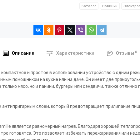
Каталог
Новинки
0
Описание
Характеристики
Отзывы
 компактное и простое в использовании устройство с одним режи
имым помощником на кухне или на даче. Он имеет две прямоугол
только мясо, но и панини, бургеры или сэндвичи, также отлично 
 антипригарным слоем, который предотвращает прилипание пищи
mille является равномерный нагрев. Благодаря хорошей теплопр
стро готовятся. Это позволяет избежать пережаривания или нед