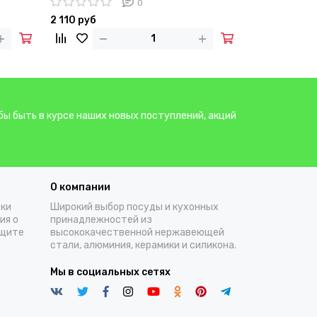
0
2 110 руб
1 480 руб
бы быть в курсе наших новых поступлений, акций
О компании
тки
Широкий выбор посуды и кухонных
ия о
принадлежностей из
ащите
высококачественной нержавеющей
стали, алюминия, керамики и силикона.
Мы в социальных сетях