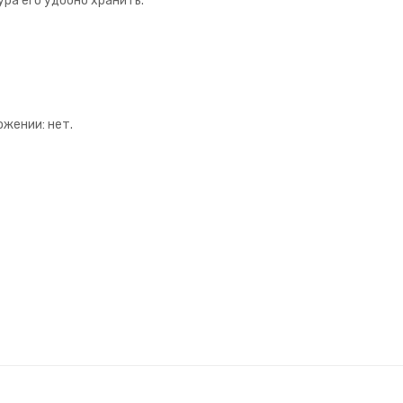
ра его удобно хранить.
жении: нет.