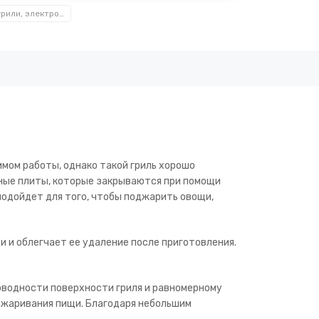
Электрогрили, электровафельницы, электробутербродницы Kamille™
мом работы, однако такой гриль хорошо
ьные плиты, которые закрываются при помощи
п
одойдет для того, чтобы поджарить овощи,
 и облегчает ее удаление после приготовления.
оводности поверхности гриля и равномерному
ожаривания пищи. Благодаря небольшим