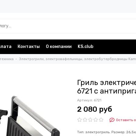
плата
Контакты
О компании
KS.club
техника
Электрогрили, электровафельницы, электробутербродницы Kami
Гриль электриче
6721 с антипри
Артикул:
6721
2 080 руб
Оставить 
Тип: электрогриль. Размер: 26,5