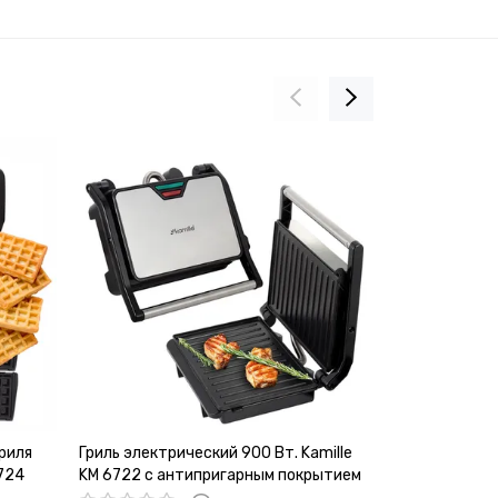
риля
Гриль электрический 900 Вт. Kamille
Гриль электри
6724
KM 6722 с антипригарным покрытием
KM 6715 с ан