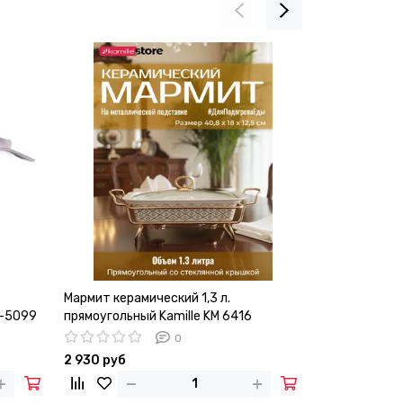
Мармит керамический 1,3 л.
Набор ёмкост
М-5099
прямоугольный Kamille KM 6416
Kamille КМ-7
0
2 930 руб
3 150 руб