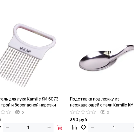
ль для лука Kamille KM 5073
Подставка под ложку из
строй и безопасной нарезки
нержавеющей стали Kamille К
0
0
б
390 руб