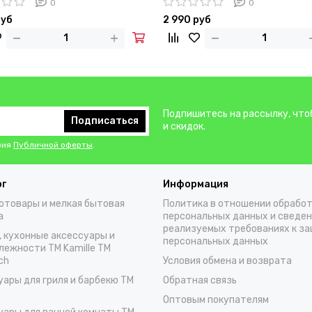
0
0
руб
2 990 руб
Подпишитесь на рассылку, что
Подписаться
и скидок.
вия
Публичной оферты
.
ог
Информация
отовары и мелкая бытовая
Политика в отношении обрабо
а
персональных данных и сведен
реализуемых требованиях к з
, кухонные аксессуары и
персональных данных
лежности TM Kamille TM
ch
Условия обмена и возврата
уары для гриля и барбекю TM
Обратная связь
Оптовым покупателям