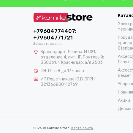
Катал
Электр
техник
+79604774407;
+79604771721
Посуда
принад
Заказать звонок
Ofenba
Краснодар х. Ленина, МТФ1,
Аксесс
отделение 4, лит. 1Г. Почтовый:
Скаут
350061, г. Краснодар, а/я 2503
Аксесс
ПН-ПТ с 8 до 17 часов
Besser
ИП Решетникова Ю.В. ОГРН
Убороч
321366800112769
Новинк
Акции
Дискон
2026 © Kamille.Store.
Карта сайта