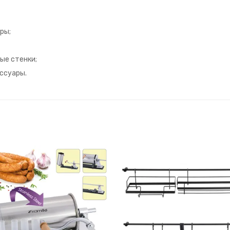
ры;
ые стенки;
ссуары.