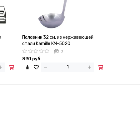
м
Половник 32 см. из нержавеющей
Пресс для ка
стали Kamille КМ-5020
нержавеющей
0
890 руб
870 руб