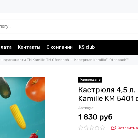
плата
Контакты
О компании
KS.club
инадлежности TM Kamille TM Ofenbach
Кастрюли Kamille™ Ofenbach™
Кастрюля 4,5 л
Kamille KM 5401
Артикул:
—
1 830 руб
Оставить 