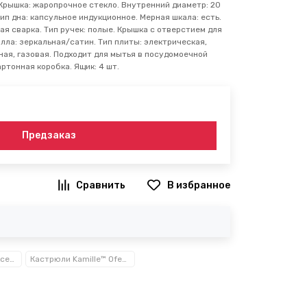
Крышка: жаропрочное стекло. Внутренний диаметр: 20
 Тип дна: капсульное индукционное. Мерная шкала: есть.
ая сварка. Тип ручек: полые. Крышка с отверстием для
алла: зеркальная/сатин. Тип плиты: электрическая,
ая, газовая. Подходит для мытья в посудомоечной
артонная коробка. Ящик: 4 шт.
Предзаказ
В избранное
Посуда, кухонные аксессуары и принадлежности TM Kamille TM Ofenbach
Кастрюли Kamille™ Ofenbach™