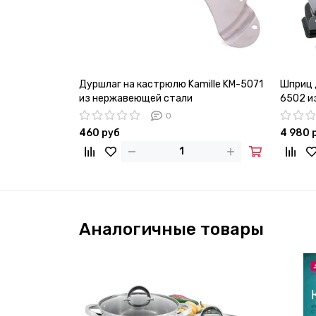
Дуршлаг на кастрюлю Kamille KM-5071
Шприц д
из нержавеющей стали
6502 и
силико
0
460 руб
4 980 
Аналогичные товары