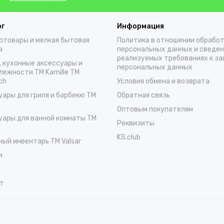
ог
Информация
отовары и мелкая бытовая
Политика в отношении обрабо
а
персональных данных и сведен
реализуемых требованиях к з
, кухонные аксессуары и
персональных данных
лежности TM Kamille TM
ch
Условия обмена и возврата
уары для гриля и барбекю TM
Обратная связь
Оптовым покупателям
уары для ванной комнаты TM
Реквизиты
KS.club
ный инвентарь TM Valsar
и
т