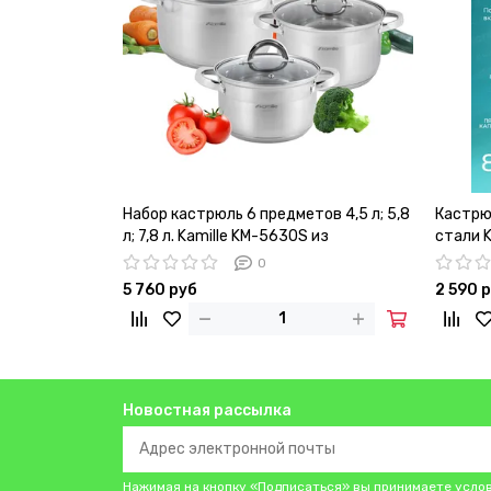
Набор кастрюль 6 предметов 4,5 л; 5,8
Кастрю
л; 7,8 л. Kamille KM-5630S из
стали K
нержавеющей стали
крышко
0
5 760 руб
2 590 
Новостная рассылка
Нажимая на кнопку «Подписаться» вы принимаете усло