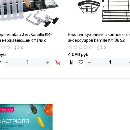
ля колбас 3 кг. Kamille КM-
Рейлинг кухонный с комплекто
з нержавеющей стали с
аксессуаров Kamille KM 8862
новыми насадками
0
0
руб
4 090 руб