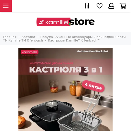
Главная
Каталог
Посуда, кухонные аксессуары и принадлежности
TM Kamille TM Ofenbach
Кастрюли Kamille™ Ofenbach™