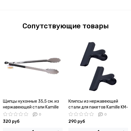
Сопутствующие товары
Щипцы кухонные 35,5 см. из
Клипсы из нержавеющей
нержавеющей стали Kamille
стали для пакетов Kamille KM-
КМ-7519
8839 (2 шт) для хранения
0
0
сыпучих продуктов
320 руб
290 руб