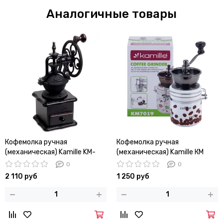
Аналогичные товары
Кофемолка ручная
Кофемолка ручная
(механическая) Kamille KM-
(механическая) Kamille КМ
7017
7019 с керамическими
0
0
жерновами
2 110 руб
1 250 руб