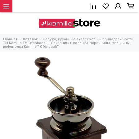
Главная
Каталог
Посуда, кухонные аксессуары и принадлежности
TM Kamille TM Ofenbach
Сахарницы, солонки, перечницы, мельницы,
кофемолки Kamille™ Ofenbach™