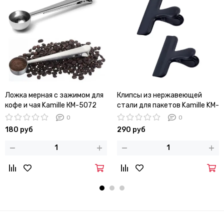
Ложка мерная c зажимом для
Клипсы из нержавеющей
кофе и чая Kamille КМ-5072
стали для пакетов Kamille KM-
8839 (2 шт) для хранения
0
0
сыпучих продуктов
180 руб
290 руб