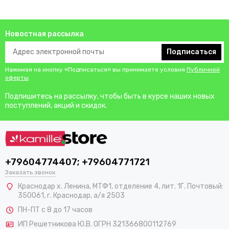
Новостная рассылка
Подписаться
Нажимая на кнопку «Подписаться» вы принимаете условия
Публичной
оферты
.
Подпишитесь на рассылку, чтобы быть в курсе наших новых
поступлений, акций и скидок.
+79604774407; +79604771721
Заказать звонок
Краснодар х. Ленина, МТФ1, отделение 4, лит. 1Г. Почтовый:
350061, г. Краснодар, а/я 2503
ПН-ПТ с 8 до 17 часов
ИП Решетникова Ю.В. ОГРН 321366800112769