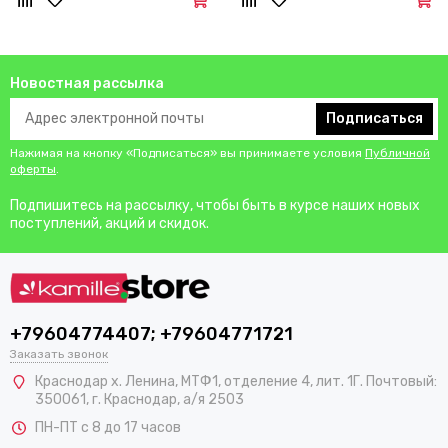
Новостная рассылка
Подписаться
Нажимая на кнопку «Подписаться» вы принимаете условия
Публичной
оферты
.
Подпишитесь на рассылку, чтобы быть в курсе наших новых
поступлений, акций и скидок.
+79604774407; +79604771721
Заказать звонок
Краснодар х. Ленина, МТФ1, отделение 4, лит. 1Г. Почтовый:
350061, г. Краснодар, а/я 2503
ПН-ПТ с 8 до 17 часов