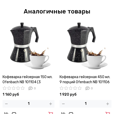
Аналогичные товары
Кофеварка гейзерная 150 мл.
Кофеварка гейзерная 450 мл.
Ofenbach NB 101104 (3
9 порций Ofenbach NB 101106
порции) с индукционным
с индукционным дном
0
0
дном
1 160 руб
1 920 руб