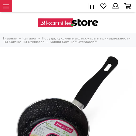
Главная
Каталог
Посуда, кухонные аксессуары и принадлежности
TM Kamille TM Ofenbach
Ковши Kamille™ Ofenbach™