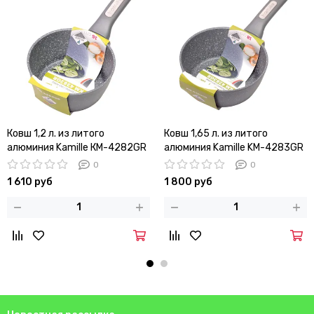
Ковш 1,2 л. из литого
Ковш 1,65 л. из литого
алюминия Kamille КМ-4282GR
алюминия Kamille KM-4283GR
(16 см) с мраморным
(18 см) с мраморным
0
0
покрытием без крышки
покрытием
1 610 руб
1 800 руб