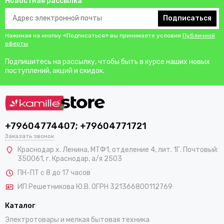
Новостная рассылка
Подписаться
Нажимая на кнопку «Подписаться» вы принимаете условия
Публичной
оферты
.
Подпишитесь на рассылку, чтобы быть в курсе наших новых
поступлений, акций и скидок.
+79604774407; +79604771721
Заказать звонок
Краснодар х. Ленина, МТФ1, отделение 4, лит. 1Г. Почтовый:
350061, г. Краснодар, а/я 2503
ПН-ПТ с 8 до 17 часов
ИП Решетникова Ю.В. ОГРН 321366800112769
Каталог
Электротовары и мелкая бытовая техника