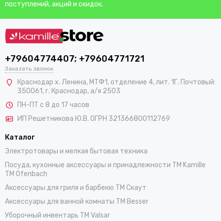
поступлений, акций и скидок.
+79604774407; +79604771721
Заказать звонок
Краснодар х. Ленина, МТФ1, отделение 4, лит. 1Г. Почтовый:
350061, г. Краснодар, а/я 2503
ПН-ПТ с 8 до 17 часов
ИП Решетникова Ю.В. ОГРН 321366800112769
Каталог
Электротовары и мелкая бытовая техника
Посуда, кухонные аксессуары и принадлежности TM Kamille
TM Ofenbach
Аксессуары для гриля и барбекю TM Скаут
Аксессуары для ванной комнаты TM Besser
Уборочный инвентарь TM Valsar