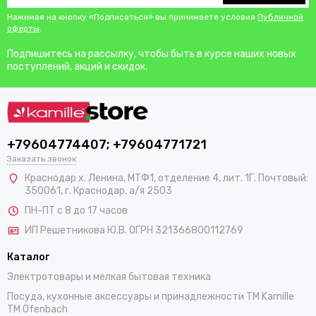
Нажимая на кнопку «Подписаться» вы принимаете условия
Публичной
оферты
.
Подпишитесь на рассылку, чтобы быть в курсе наших новых
поступлений, акций и скидок.
+79604774407; +79604771721
Заказать звонок
Краснодар х. Ленина, МТФ1, отделение 4, лит. 1Г. Почтовый:
350061, г. Краснодар, а/я 2503
ПН-ПТ с 8 до 17 часов
ИП Решетникова Ю.В. ОГРН 321366800112769
Каталог
Электротовары и мелкая бытовая техника
Посуда, кухонные аксессуары и принадлежности TM Kamille
TM Ofenbach