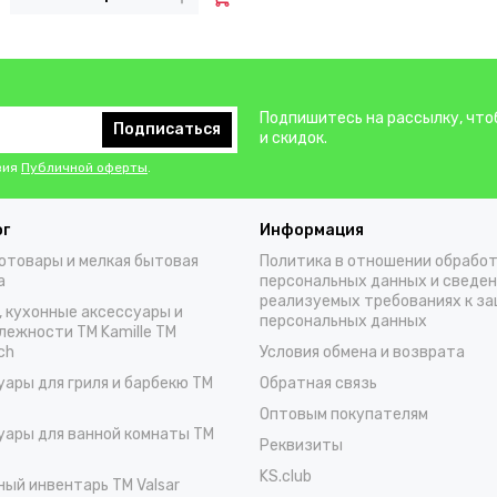
Подпишитесь на рассылку, что
Подписаться
и скидок.
вия
Публичной оферты
.
ог
Информация
отовары и мелкая бытовая
Политика в отношении обрабо
а
персональных данных и сведен
реализуемых требованиях к з
, кухонные аксессуары и
персональных данных
лежности TM Kamille TM
ch
Условия обмена и возврата
уары для гриля и барбекю TM
Обратная связь
Оптовым покупателям
уары для ванной комнаты TM
Реквизиты
KS.club
ный инвентарь TM Valsar