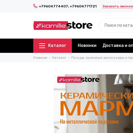
Заказать звонок
+79604774407; +79604771721
Каталог
Новинки
Доставка и о
Главная
Каталог
Посуда, кухонные аксессуары и пр