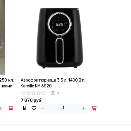
250 мл.
Аэрофритюрница 3,5 л. 1400 Вт.
Гриль электр
енками
Kamille KM 6820
Kamille KM 6
покрытием
0
7 870 руб
4 340 руб