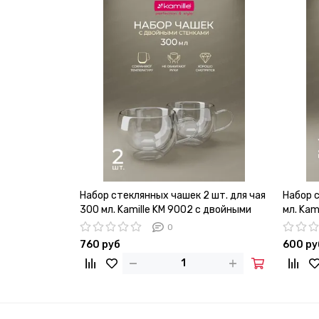
Набор стеклянных чашек 2 шт. для чая
Набор 
300 мл. Kamille KM 9002 с двойными
мл. Kam
стенками
стенка
0
760 руб
600 ру