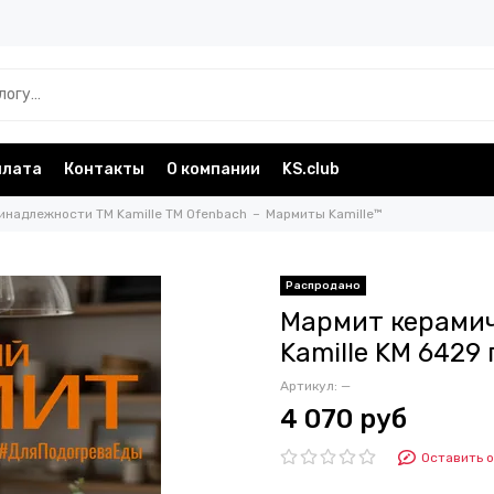
плата
Контакты
О компании
KS.club
инадлежности TM Kamille TM Ofenbach
Мармиты Kamille™
Мармит керамич
Kamille KM 6429
Артикул:
—
4 070 руб
Оставить 