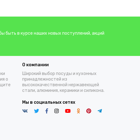
бы быть в курсе наших новых поступлений, акций
О компании
тки
Широкий выбор посуды и кухонных
ия о
принадлежностей из
ащите
высококачественной нержавеющей
стали, алюминия, керамики и силикона.
Мы в социальных сетях