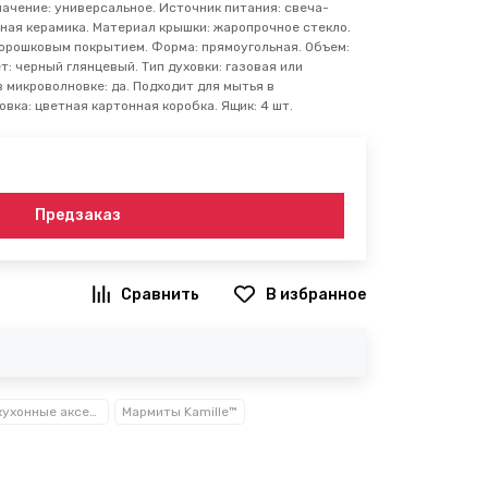
ачение: универсальное. Источник питания: свеча-
ная керамика. Материал крышки: жаропрочное стекло.
порошковым покрытием. Форма: прямоугольная. Объем:
ет: черный глянцевый. Тип духовки: газовая или
 микроволновке: да. Подходит для мытья в
вка: цветная картонная коробка. Ящик: 4 шт.
Предзаказ
В избранное
Посуда, кухонные аксессуары и принадлежности TM Kamille TM Ofenbach
Мармиты Kamille™