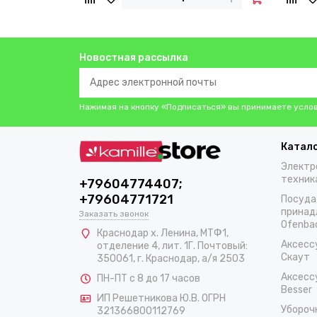
Новостная рассылка
Нажимая на кнопку «Подписаться» вы принимаете усло
Катал
Электр
техник
+79604774407;
+79604771721
Посуда
принад
Заказать звонок
Ofenba
Краснодар х. Ленина, МТФ1,
Аксесс
отделение 4, лит. 1Г. Почтовый:
Скаут
350061, г. Краснодар, а/я 2503
Аксесс
ПН-ПТ с 8 до 17 часов
Besser
ИП Решетникова Ю.В. ОГРН
Убороч
321366800112769