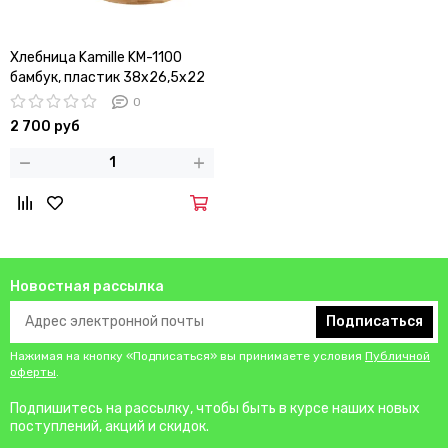
Хлебница Kamille KM-1100
бамбук, пластик 38х26,5х22
см.
0
2 700 руб
Новостная рассылка
Подписаться
Нажимая на кнопку «Подписаться» вы принимаете условия
Публичной
оферты
.
Подпишитесь на рассылку, чтобы быть в курсе наших новых
поступлений, акций и скидок.