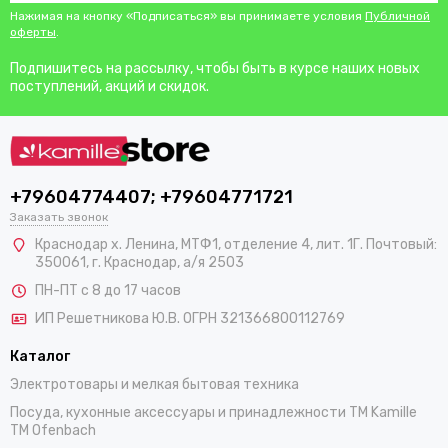
Нажимая на кнопку «Подписаться» вы принимаете условия
Публичной
оферты
.
Подпишитесь на рассылку, чтобы быть в курсе наших новых
поступлений, акций и скидок.
+79604774407; +79604771721
Заказать звонок
Краснодар х. Ленина, МТФ1, отделение 4, лит. 1Г. Почтовый:
350061, г. Краснодар, а/я 2503
ПН-ПТ с 8 до 17 часов
ИП Решетникова Ю.В. ОГРН 321366800112769
Каталог
Электротовары и мелкая бытовая техника
Посуда, кухонные аксессуары и принадлежности TM Kamille
TM Ofenbach