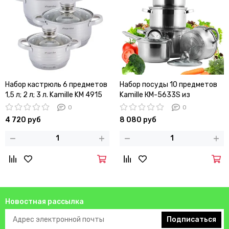
Набор кастрюль 6 предметов
Набор посуды 10 предметов
1,5 л; 2 л; 3 л. Kamille KM 4915
Kamille КМ-5633S из
из нержавеющей стали
нержавеющей стали (ковш
0
0
1,8 л; кастрюли 1,8 л; 2,5 л; 3,8
4 720 руб
8 080 руб
л; 5,8 л)
Новостная рассылка
Подписаться