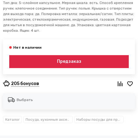
Тип дна: 5-слойное капсульное. Мерная шкала: есть. Способ крепления
ручек: клепочное соединение. Тип ручек: полые. Крышка с отверстием
для выхода пара: да. Полировка металла: зеркальная/сатин. Тип плиты:
электрическая, стеклокерамическая, индукционная, газовая. Подходит
для мытья в посудомоечной машине: да. Упаковка: цветная картонная
коробка. Ящик: 4 шт.
Предзаказ
205 бонусов
Выбрать
Каталог
Посуда, кухонные аксессуары и принадлежности TM Kamille TM Ofenbach
Наборы посуды для приготовления Kamille™, Ofenbach™