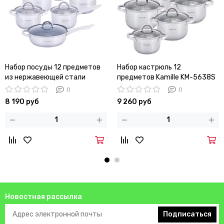
Набор посуды 12 предметов
Набор кастрюль 12
из нержавеющей стали
предметов Kamille KM-5638S
Kamille КМ-5634S (кастрюли,
из нержавеющей стали
0
0
ковш, сковорода)
8 190 руб
9 260 руб
Новостная рассылка
Подписаться