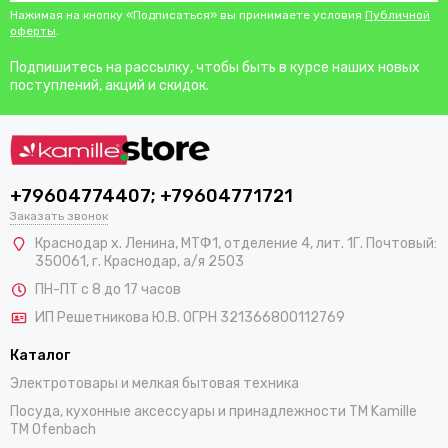
Нажимая на кнопку «Подписаться» вы принимаете условия
Публичной
оферты
.
Подпишитесь на рассылку, чтобы быть в курсе наших новых
поступлений, акций и скидок.
+79604774407; +79604771721
Заказать звонок
Краснодар х. Ленина, МТФ1, отделение 4, лит. 1Г. Почтовый:
350061, г. Краснодар, а/я 2503
ПН-ПТ с 8 до 17 часов
ИП Решетникова Ю.В. ОГРН 321366800112769
Каталог
Электротовары и мелкая бытовая техника
Посуда, кухонные аксессуары и принадлежности TM Kamille
TM Ofenbach