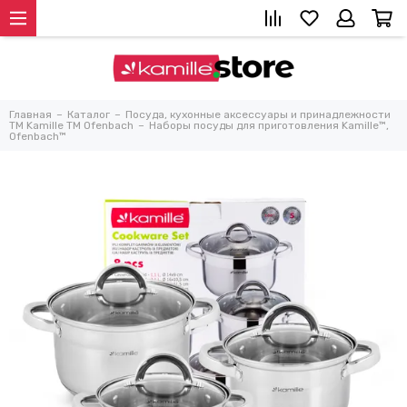
Главная
Каталог
Посуда, кухонные аксессуары и принадлежности
TM Kamille TM Ofenbach
Наборы посуды для приготовления Kamille™,
Ofenbach™