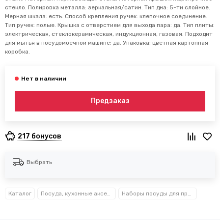
стекло. Полировка металла: зеркальная/сатин. Тип дна: 5-ти слойное.
Мерная шкала: есть. Способ крепления ручек: клепочное соединение.
Тип ручек: полые. Крышка с отверстием для выхода пара: да. Тип плиты:
электрическая, стеклокерамическая, индукционная, газовая. Подходит
для мытья в посудомоечной машине: да. Упаковка: цветная картонная
коробка.
Предзаказ
217 бонусов
Выбрать
Каталог
Посуда, кухонные аксессуары и принадлежности TM Kamille TM Ofenbach
Наборы посуды для приготовления Kamille™, Ofenbach™