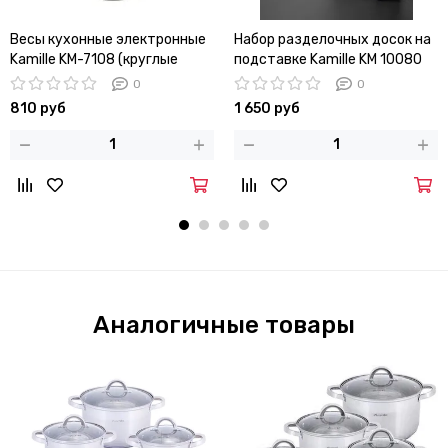
Весы кухонные электронные
Набор разделочных досок на
Kamille KM-7108 (круглые
подставке Kamille KM 10080
18,5х18,5х2 см) стеклянные
0
0
810 руб
1 650 руб
Аналогичные товары