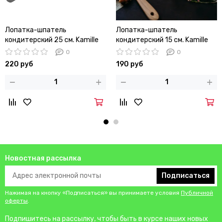
Лопатка-шпатель
Лопатка-шпатель
кондитерский 25 см. Kamille
кондитерский 15 см. Kamille
KM 7822 из нержавеющей
KM 7821 из нержавеющей
0
0
стали с деревянной ручкой
стали с деревянной ручкой
220 руб
190 руб
Новостная рассылка
Подписаться
Нажимая на кнопку «Подписаться» вы принимаете условия
Публичной
оферты
.
Подпишитесь на рассылку, чтобы быть в курсе наших новых