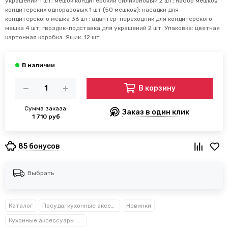
украшений 1 шт; мешок кондитерский силиконовый 2 шт; набор мешков
кондитерских одноразовых 1 шт (50 мешков); насадки для
кондитерского мешка 36 шт; адаптер-переходник для кондитерского
мешка 4 шт; гвоздик-подставка для украшений 2 шт. Упаковка: цветная
картонная коробка. Ящик: 12 шт.
В корзину
Сумма заказа:
Заказ в один клик
1 710 руб
85 бонусов
Выбрать
Каталог
Посуда, кухонные аксессуары и принадлежности TM Kamille TM Ofenbach
Новинки
Кухонные аксессуары Kamille™