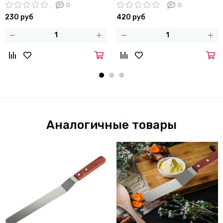
насадками Kamille KM-7779
7790
0
0
230 руб
420 руб
Аналогичные товары