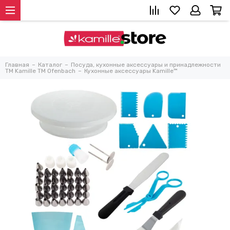
Главная
Каталог
Посуда, кухонные аксессуары и принадлежности
TM Kamille TM Ofenbach
Кухонные аксессуары Kamille™