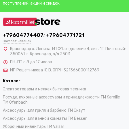
поступлений, акций и скидок.
+79604774407; +79604771721
Заказать звонок
Краснодар х. Ленина, МТФ1, отделение 4, лит. 1Г. Почтовый:
350061, г. Краснодар, а/я 2503
ПН-ПТ с 8 до 17 часов
ИП Решетникова Ю.В. ОГРН 321366800112769
Каталог
Электротовары и мелкая бытовая техника
Посуда, кухонные аксессуары и принадлежности TM Kamille
TM Ofenbach
Аксессуары для гриля и барбекю TM Скаут
Аксессуары для ванной комнаты TM Besser
Уборочный инвентарь TM Valsar