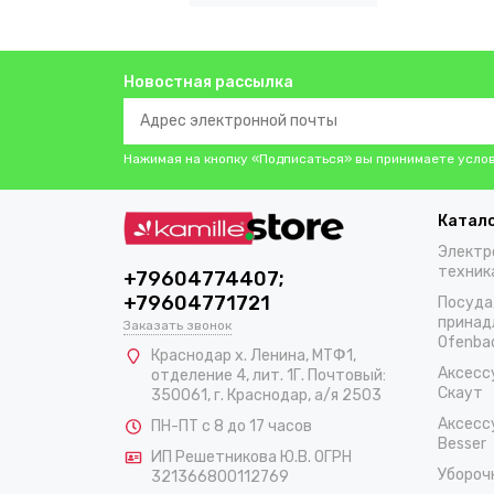
Новостная рассылка
Нажимая на кнопку «Подписаться» вы принимаете усло
Катал
Электр
техник
+79604774407;
+79604771721
Посуда
принад
Заказать звонок
Ofenba
Краснодар х. Ленина, МТФ1,
Аксесс
отделение 4, лит. 1Г. Почтовый:
Скаут
350061, г. Краснодар, а/я 2503
Аксесс
ПН-ПТ с 8 до 17 часов
Besser
ИП Решетникова Ю.В. ОГРН
Убороч
321366800112769