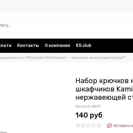
плата
Контакты
О компании
KS.club
инадлежности TM Kamille TM Ofenbach
Кухонные аксессуары Kamille™
Набор крючков 
шкафчиков Kamil
нержавеющей с
Артикул:
8847
140 руб
Оставить 