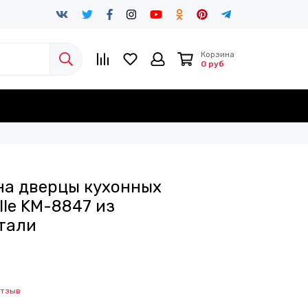
Корзина
0 руб
на дверцы кухонных
le KM-8847 из
тали
отзыв