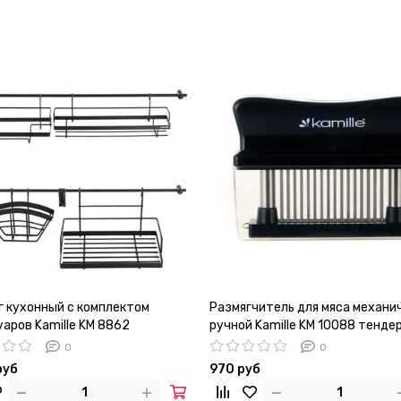
г кухонный с комплектом
Размягчитель для мяса механи
аров Kamille KM 8862
ручной Kamille KM 10088 тенде
0
0
руб
970 руб