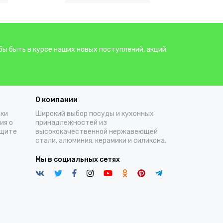
бы быть в курсе наших новых поступлений, акций
О компании
тки
Широкий выбор посуды и кухонных
ия о
принадлежностей из
ащите
высококачественной нержавеющей
стали, алюминия, керамики и силикона.
Мы в социальных сетях