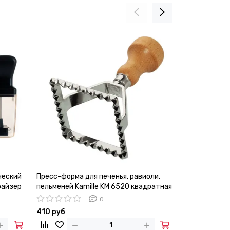
ческий
Пресс-форма для печенья, равиоли,
Соковыжимал
райзер
пельменей Kamille KM 6520 квадратная
Ofenbach NB 
0
410 руб
490 руб