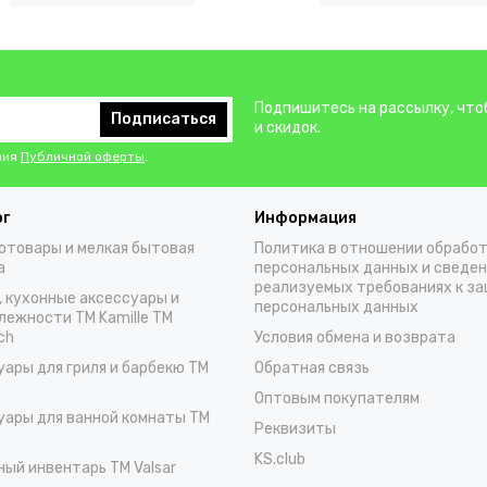
Подпишитесь на рассылку, что
Подписаться
и скидок.
вия
Публичной оферты
.
ог
Информация
отовары и мелкая бытовая
Политика в отношении обрабо
а
персональных данных и сведен
реализуемых требованиях к з
, кухонные аксессуары и
персональных данных
лежности TM Kamille TM
ch
Условия обмена и возврата
уары для гриля и барбекю TM
Обратная связь
Оптовым покупателям
уары для ванной комнаты TM
Реквизиты
KS.club
ный инвентарь TM Valsar