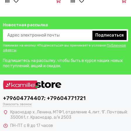
Новостная рассылка
Подписаться
Нажимая на кнопку «Подписаться» вы принимаете условия
Публичной
оферты
.
Подпишитесь на рассылку, чтобы быть в курсе наших новых
поступлений, акций и скидок.
+79604774407; +79604771721
Заказать звонок
Краснодар х. Ленина, МТФ1, отделение 4, лит. 1Г. Почтовый:
350061, г. Краснодар, а/я 2503
ПН-ПТ с 8 до 17 часов