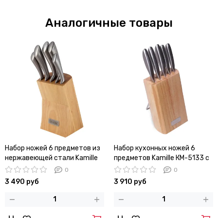
Аналогичные товары
Набор ножей 6 предметов из
Набор кухонных ножей 6
нержавеющей стали Kamille
предметов Kamille КМ-5133 с
KM-5130 на деревянной
деревянной подставкой
0
0
подставке
3 490 руб
3 910 руб