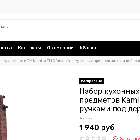
плата
Контакты
О компании
KS.club
инадлежности TM Kamille TM Ofenbach
Кухонные принадлежности нейлоно
Набор кухонных
предметов Kami
ручками под де
Артикул:
—
1 940 руб
Оставить 