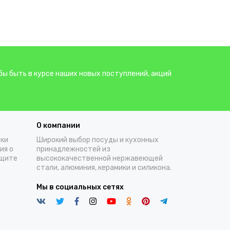
бы быть в курсе наших новых поступлений, акций
О компании
тки
Широкий выбор посуды и кухонных
ия о
принадлежностей из
ащите
высококачественной нержавеющей
стали, алюминия, керамики и силикона.
Мы в социальных сетях