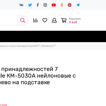
Корзина
0 руб
вые и пластиковые Kamille™ Ofenbach™
 принадлежностей 7
lle КМ-5030А нейлоновые с
рево на подставке
отзыв