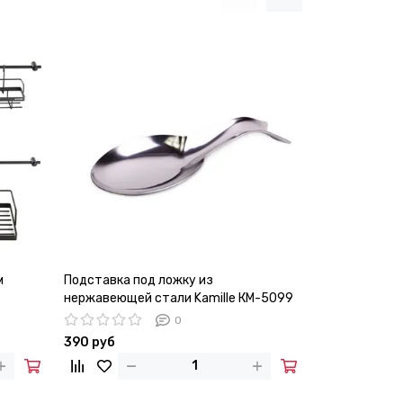
м
Подставка под ложку из
Набор ёмкост
нержавеющей стали Kamille КМ-5099
Kamille КМ-7
0
390 руб
3 170 руб