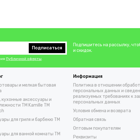
Подпишитесь на рассылку, что
Подписаться
и скидок.
вия
Публичной оферты
.
ог
Информация
отовары и мелкая бытовая
Политика в отношении обрабо
а
персональных данных и сведен
реализуемых требованиях к з
, кухонные аксессуары и
персональных данных
лежности TM Kamille TM
ch
Условия обмена и возврата
уары для гриля и барбекю TM
Обратная связь
Оптовым покупателям
уары для ванной комнаты TM
Реквизиты