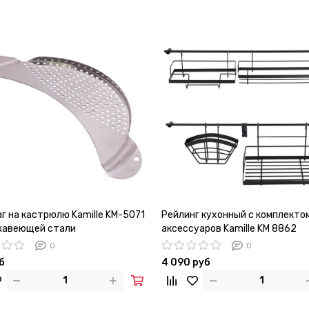
г на кастрюлю Kamille KM-5071
Рейлинг кухонный с комплекто
жавеющей стали
аксессуаров Kamille KM 8862
0
0
б
4 090 руб