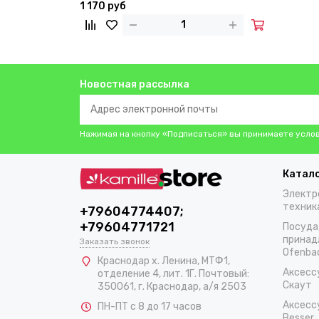
1 170 руб
Новостная рассылка
Нажимая на кнопку «Подписаться» вы принимаете усло
Катал
Электр
техник
+79604774407;
+79604771721
Посуда
принад
Заказать звонок
Ofenba
Краснодар х. Ленина, МТФ1,
Аксесс
отделение 4, лит. 1Г. Почтовый:
Скаут
350061, г. Краснодар, а/я 2503
Аксесс
ПН-ПТ с 8 до 17 часов
Besser