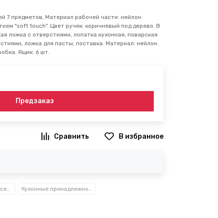
й 7 предметов, Материал рабочей части: нейлон.
ием "soft touch". Цвет ручек: коричневый под дерево. В
кая ложка с отверстиями, лопатка кухонная, поварская
рстиями, ложка для пасты, поставка. Материал: нейлон.
обка. Ящик: 6 шт.
Предзаказ
В избранное
Посуда, кухонные аксессуары и принадлежности TM Kamille TM Ofenbach
Кухонные принадлежности нейлоновые и пластиковые Kamille™ Ofenbach™