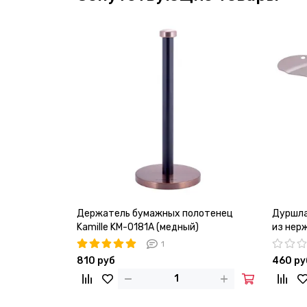
Держатель бумажных полотенец
Дуршла
Kamille KM-0181A (медный)
из нер
1
810 руб
460 ру