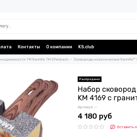
плата
Контакты
О компании
KS.club
инадлежности TM Kamille TM Ofenbach
Сковороды классические Kamille™
Набор сковород 2
KM 4169 с гран
Артикул:
—
4 180 руб
Оставить 