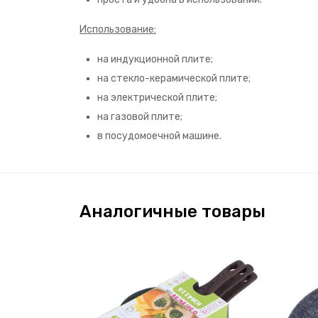
Использование:
на индукционной плите;
на стекло-керамической плите;
на электрической плите;
на газовой плите;
в посудомоечной машине.
Аналогичные товары