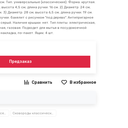
 см. Тип: универсальные (классические). Форма: круглая.
 высота 4,5 см; длина ручки: 16 см. 2) Диаметр: 24 см;
м. 3) Диаметр: 28 см; высота 6,5 см; длина ручки: 19 см.
учки: бакелит с рисунком "под дерево". Антипригарное
 серый. Наличие крышки: нет. Тип плиты: электрическая,
ая, газовая. Подходит для мытья в посудомоечной
 накладка, пэ-пакет. Ящик: 4 шт.
Предзаказ
В избранное
Посуда, кухонные аксессуары и принадлежности TM Kamille TM Ofenbach
Сковороды классические Kamille™ Ofenbach™