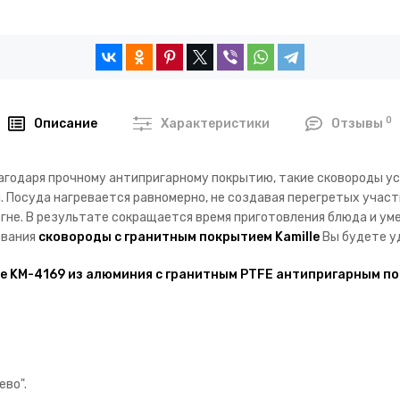
0
Описание
Характеристики
Отзывы
агодаря прочному антипригарному покрытию, такие сковороды ус
 Посуда нагревается равномерно, не создавая перегретых участк
гне. В результате сокращается время приготовления блюда и ум
ования
сковороды с гранитным покрытием
Kamille
Вы будете уд
ille KM-4169 из алюминия с гранитным PTFE антипригарным п
ево".