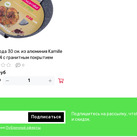
да 30 см. из алюминия Kamille
4 с гранитным покрытием
0
руб
Подпишитесь на рассылку, что
Подписаться
и скидок.
вия
Публичной оферты
.