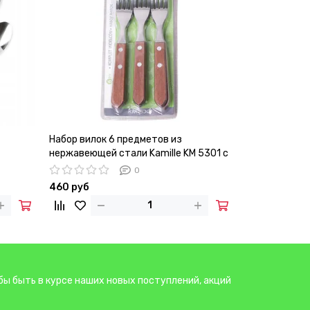
Набор вилок 6 предметов из
Набор столов
нержавеющей стали Kamille KM 5301 с
KM 5302 из 
деревянными ручками
деревянными
0
460 руб
530 руб
бы быть в курсе наших новых поступлений, акций