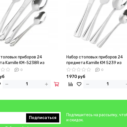
столовых приборов 24
Набор столовых приборов 24
та Kamille KM-5238R из
предмета Kamille KM 5239 из
еющей стали
нержавеющей стали
0
0
руб
1 970 руб
Подпишитесь на рассылку, что
Подписаться
и скидок.