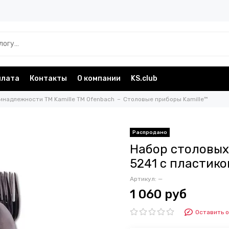
плата
Контакты
О компании
KS.club
инадлежности TM Kamille TM Ofenbach
Столовые приборы Kamille™
Набор столовых 
5241 с пластик
Артикул:
—
1 060 руб
Оставить 