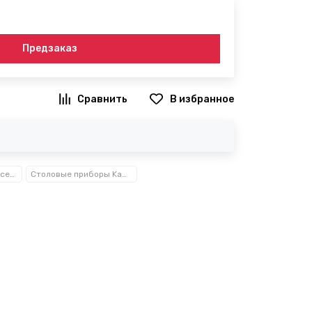
Предзаказ
В избранное
Посуда, кухонные аксессуары и принадлежности TM Kamille TM Ofenbach
Столовые приборы Kamille™