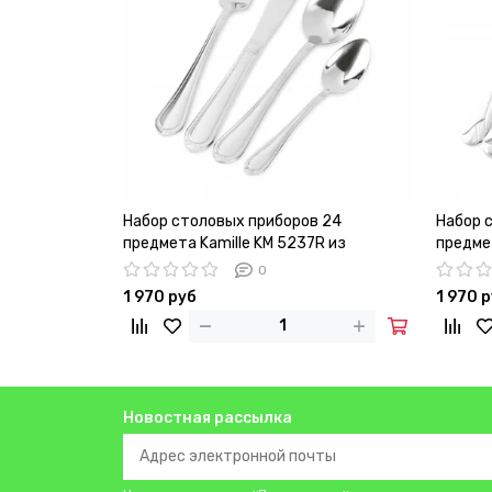
Набор столовых приборов 24
Набор 
предмета Kamille KM 5237R из
предме
нержавеющей стали
нержав
0
1 970 руб
1 970 
Новостная рассылка