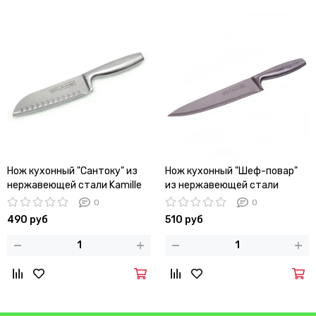
Нож кухонный "Сантоку" из
Нож кухонный "Шеф-повар"
нержавеющей стали Kamille
из нержавеющей стали
КМ-5142 (лезвие 16 см;
Kamille КМ-5140 лезвие 20 см;
0
0
рукоятка 13 см)
рукоятка 13 см
490 руб
510 руб