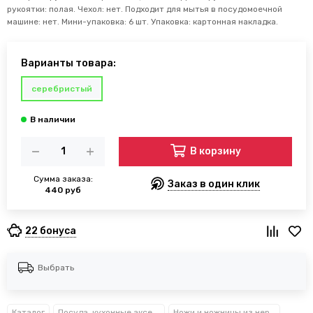
рукоятки: полая. Чехол: нет. Подходит для мытья в посудомоечной
машине: нет. Мини-упаковка: 6 шт. Упаковка: картонная накладка.
Варианты товара:
серебристый
В корзину
Сумма заказа:
Заказ в один клик
440 руб
22 бонуса
Выбрать
Каталог
Посуда, кухонные аксессуары и принадлежности TM Kamille TM Ofenbach
Ножи и ножницы из нержавеющей стали Kamille™