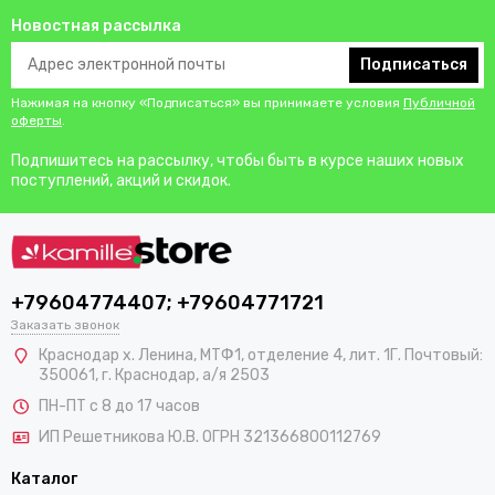
Новостная рассылка
Подписаться
Нажимая на кнопку «Подписаться» вы принимаете условия
Публичной
оферты
.
Подпишитесь на рассылку, чтобы быть в курсе наших новых
поступлений, акций и скидок.
+79604774407; +79604771721
Заказать звонок
Краснодар х. Ленина, МТФ1, отделение 4, лит. 1Г. Почтовый:
350061, г. Краснодар, а/я 2503
ПН-ПТ с 8 до 17 часов
ИП Решетникова Ю.В. ОГРН 321366800112769
Каталог