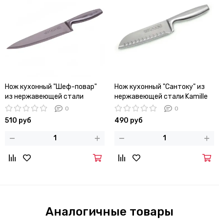
Нож кухонный "Шеф-повар"
Нож кухонный "Сантоку" из
из нержавеющей стали
нержавеющей стали Kamille
Kamille КМ-5140 лезвие 20 см;
КМ-5142 (лезвие 16 см;
0
0
рукоятка 13 см
рукоятка 13 см)
510 руб
490 руб
Аналогичные товары