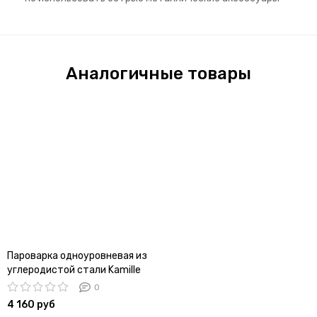
Аналогичные товары
Пароварка одноуровневая из
углеродистой стали Kamille
KM 5831 (диаметр 26 см,
0
объем 10 л.)
4 160 руб