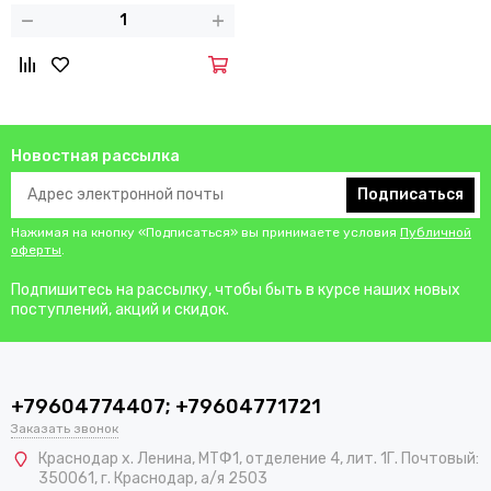
Новостная рассылка
Подписаться
Нажимая на кнопку «Подписаться» вы принимаете условия
Публичной
оферты
.
Подпишитесь на рассылку, чтобы быть в курсе наших новых
поступлений, акций и скидок.
+79604774407; +79604771721
Заказать звонок
Краснодар х. Ленина, МТФ1, отделение 4, лит. 1Г. Почтовый:
350061, г. Краснодар, а/я 2503