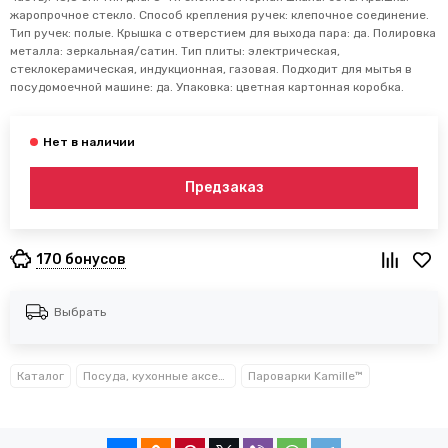
жаропрочное стекло. Способ крепления ручек: клепочное соединение.
Тип ручек: полые. Крышка с отверстием для выхода пара: да. Полировка
металла: зеркальная/сатин. Тип плиты: электрическая,
стеклокерамическая, индукционная, газовая. Подходит для мытья в
посудомоечной машине: да. Упаковка: цветная картонная коробка.
Предзаказ
170 бонусов
Выбрать
Каталог
Посуда, кухонные аксессуары и принадлежности TM Kamille TM Ofenbach
Пароварки Kamille™