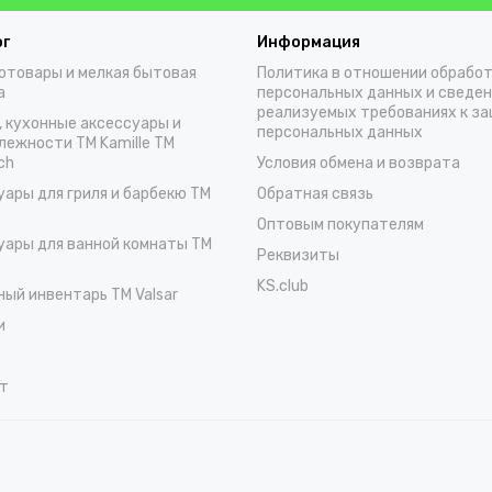
ог
Информация
отовары и мелкая бытовая
Политика в отношении обрабо
а
персональных данных и сведен
реализуемых требованиях к з
, кухонные аксессуары и
персональных данных
лежности TM Kamille TM
ch
Условия обмена и возврата
уары для гриля и барбекю TM
Обратная связь
Оптовым покупателям
уары для ванной комнаты TM
Реквизиты
KS.club
ный инвентарь TM Valsar
и
т