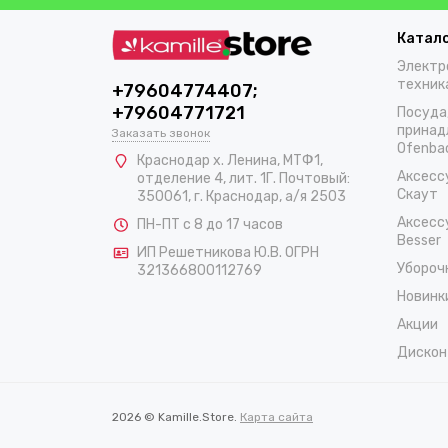
Катал
Электр
техник
+79604774407;
+79604771721
Посуда
принад
Заказать звонок
Ofenba
Краснодар х. Ленина, МТФ1,
Аксесс
отделение 4, лит. 1Г. Почтовый:
Скаут
350061, г. Краснодар, а/я 2503
Аксесс
ПН-ПТ с 8 до 17 часов
Besser
ИП Решетникова Ю.В. ОГРН
Убороч
321366800112769
Новинк
Акции
Дискон
2026 © Kamille.Store.
Карта сайта