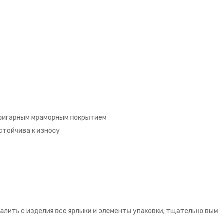
пригарным мраморным покрытием
стойчива к износу
алить с изделия все ярлыки и элементы упаковки, тщательно вы