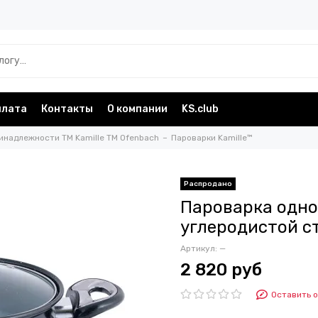
плата
Контакты
О компании
KS.club
инадлежности TM Kamille TM Ofenbach
Пароварки Kamille™
Пароварка одно
углеродистой ст
Артикул:
—
2 820 руб
Оставить 