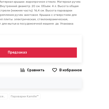
Материал крышки: жаропрочное стекло. Материал ручек:
 Внутренний диаметр: 20 см. Объем: 4 л. Высота общая
астрюли (нижняя часть): 16,4 см. Высота пароварки
 крепления ручек: винтовое. Крышка с отверстием для
Тип плиты: электрическая, стеклокерамическая,
т для мытья в посудомоечной машине: да. Упаковка:
Предзаказ
В избранное
Посуда, кухонные аксессуары и принадлежности TM Kamille TM Ofenbach
Пароварки Kamille™