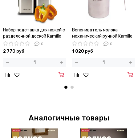
Набор подставка для ножей с
Вспениватель молока
разделочной доской Kamille
механический ручной Kamille
KM-7610
KM-5841 (капучинатор)
0
0
2 770 руб
1 020 руб
Аналогичные товары