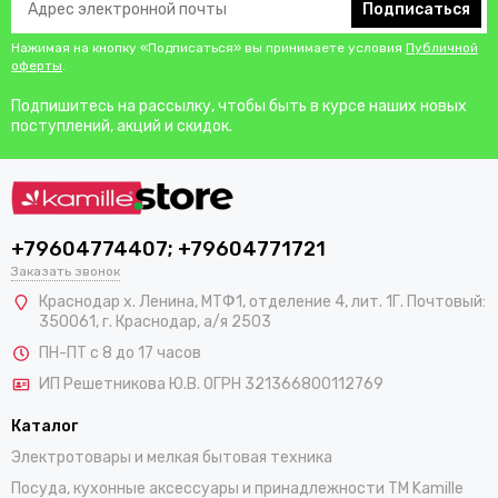
Подписаться
Нажимая на кнопку «Подписаться» вы принимаете условия
Публичной
оферты
.
Подпишитесь на рассылку, чтобы быть в курсе наших новых
поступлений, акций и скидок.
+79604774407; +79604771721
Заказать звонок
Краснодар х. Ленина, МТФ1, отделение 4, лит. 1Г. Почтовый:
350061, г. Краснодар, а/я 2503
ПН-ПТ с 8 до 17 часов
ИП Решетникова Ю.В. ОГРН 321366800112769
Каталог
Электротовары и мелкая бытовая техника
Посуда, кухонные аксессуары и принадлежности TM Kamille