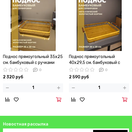
Поднос прямоугольный 35х25
Поднос прямоугольный
см. бамбуковый с ручками
40х29,5 см. бамбуковый с
металлическим бортиком
ручками металлическим
0
0
бортиком
2 320 руб
2 590 руб
Новостная рассылка