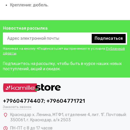
Крепление: дюбель.
Новостная рассылка
Подписаться
Нажимая на кнопку «Подписаться» вы принимаете условия
Публичной
оферты
.
Подпишитесь на рассылку, чтобы быть в курсе наших новых
поступлений, акций и скидок.
+79604774407; +79604771721
Заказать звонок
Краснодар х. Ленина, МТФ1, отделение 4, лит. 1Г. Почтовый:
350061, г. Краснодар, а/я 2503
ПН-ПТ с 8 до 17 часов