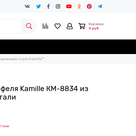
Корзина
0 руб
авеющей стали Kamille™
феля Kamille КМ-8834 из
тали
отзыв