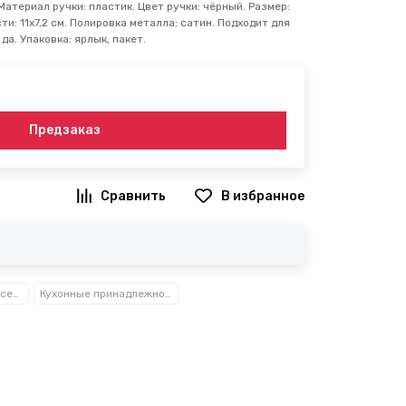
атериал ручки: пластик. Цвет ручки: чёрный. Размер:
ти: 11х7,2 см. Полировка металла: сатин. Подходит для
а. Упаковка: ярлык, пакет.
Предзаказ
В избранное
Посуда, кухонные аксессуары и принадлежности TM Kamille TM Ofenbach
Кухонные принадлежности из нержавеющей стали Kamille™