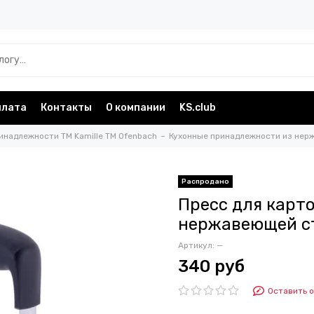
плата
Контакты
О компании
KS.club
инадлежности TM Kamille TM Ofenbach
Кухонные принадлежности из нерж
Пресс для карто
нержавеющей с
Артикул:
—
340 руб
Оставить 