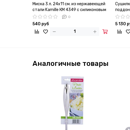
Миска 3 л. 24х11 см. из нержавеющей
Сушилк
стали Kamille КМ 4349 с силиконовым
поддон
дном
57,5х35
0
540 руб
5 130 
Аналогичные товары