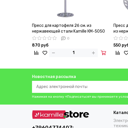
Пресс для картофеля 26 см. из
Пресс д
нержавеющей стали Kamille КМ-5050
из нер
0
870 руб
550 ру
Новостная рассылка
Нажимая на кнопку «Подписаться» вы принимаете усло
Катал
Электр
техник
+79604774407;