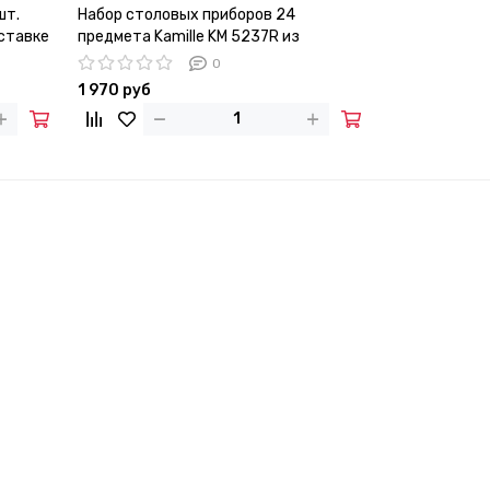
шт.
Набор столовых приборов 24
Мельница для
дставке
предмета Kamille KM 5237R из
Kamille KM 7
нержавеющей стали
0
1 970 руб
900 руб