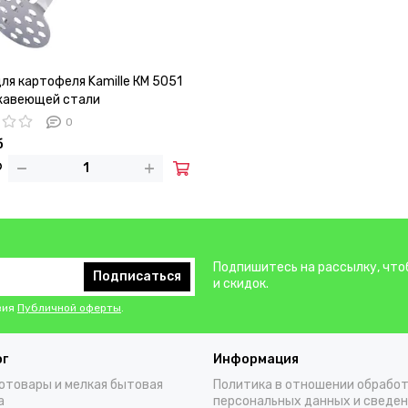
ля картофеля Kamille КМ 5051
жавеющей стали
0
б
Подпишитесь на рассылку, что
Подписаться
и скидок.
вия
Публичной оферты
.
ог
Информация
отовары и мелкая бытовая
Политика в отношении обрабо
а
персональных данных и сведен