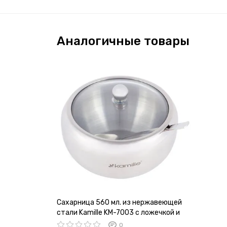
Аналогичные товары
Сахарница 560 мл. из нержавеющей
стали Kamille KM-7003 с ложечкой и
стеклянной крышкой
0