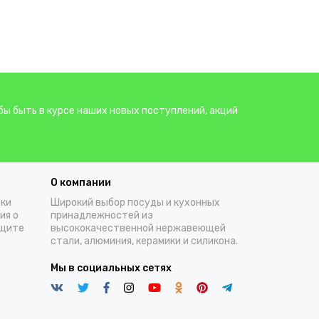
бы быть в курсе наших новых поступлений, акций
О компании
тки
Широкий выбор посуды и кухонных
ия о
принадлежностей из
ащите
высококачественной нержавеющей
стали, алюминия, керамики и силикона.
Мы в социальных сетях