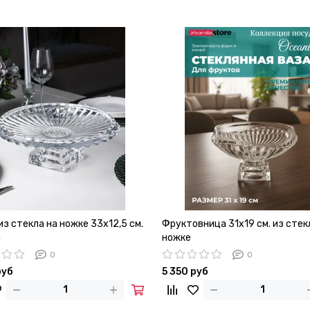
з стекла на ножке 33х12,5 см.
Фруктовница 31х19 см. из стек
a
ножке
0
0
руб
5 350 руб