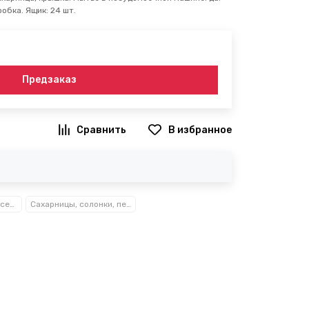
обка. Ящик: 24 шт.
Предзаказ
В избранное
Посуда, кухонные аксессуары и принадлежности TM Kamille TM Ofenbach
Сахарницы, солонки, перечницы, мельницы, кофемолки Kamille™ Ofenbach™