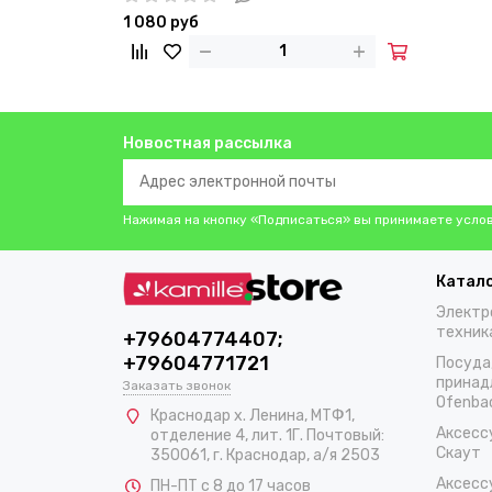
1 080 руб
Новостная рассылка
Нажимая на кнопку «Подписаться» вы принимаете усло
Катал
Электр
техник
+79604774407;
+79604771721
Посуда
принад
Заказать звонок
Ofenba
Краснодар х. Ленина, МТФ1,
Аксесс
отделение 4, лит. 1Г. Почтовый:
Скаут
350061, г. Краснодар, а/я 2503
Аксесс
ПН-ПТ с 8 до 17 часов