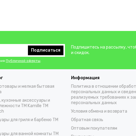
Подпишитесь на рассылку, что
Подписаться
и скидок.
вия
Публичной оферты
.
ог
Информация
отовары и мелкая бытовая
Политика в отношении обрабо
а
персональных данных и сведен
реализуемых требованиях к з
, кухонные аксессуары и
персональных данных
лежности TM Kamille TM
ch
Условия обмена и возврата
уары для гриля и барбекю TM
Обратная связь
Оптовым покупателям
уары для ванной комнаты TM