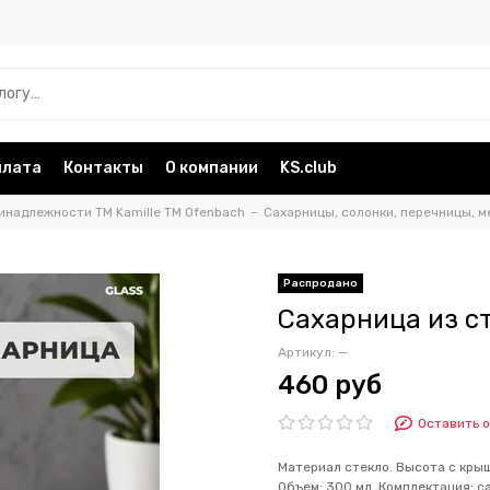
плата
Контакты
О компании
KS.club
инадлежности TM Kamille TM Ofenbach
Сахарницы, солонки, перечницы, м
Сахарница из с
Артикул:
—
460 руб
Оставить 
Материал стекло. Высота с крышк
Объем: 300 мл. Комплектация: с