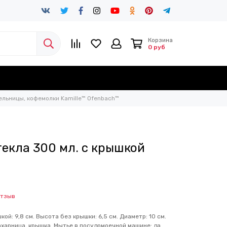
Корзина
0 руб
ельницы, кофемолки Kamille™ Ofenbach™
текла 300 мл. с крышкой
отзыв
ой: 9,8 см. Высота без крышки: 6,5 см. Диаметр: 10 см.
ахарница, крышка. Мытье в посудомоечной машине: да.