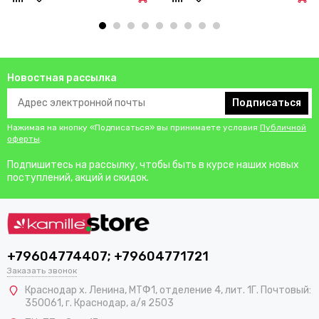
Новостная рассылка
Подписаться
Нажимая на кнопку «Подписаться» вы принимаете условия
Публичной
оферты
.
Подпишитесь на рассылку, чтобы быть в курсе наших новых
поступлений, акций и скидок.
+79604774407; +79604771721
Заказать звонок
Краснодар х. Ленина, МТФ1, отделение 4, лит. 1Г. Почтовый:
350061, г. Краснодар, а/я 2503