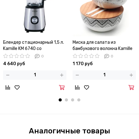
Блендер стационарный 1,5 л.
Миска для салата из
Kamille KM 6740 со
бамбукового волокна Kamille
стеклянной чашей
КМ 4384 с бамбуковой
0
0
крышкой и приборами
4 640 руб
1 170 руб
Аналогичные товары