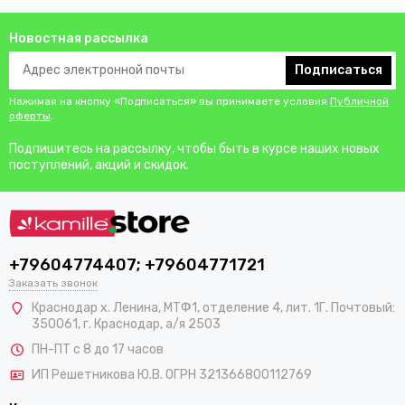
Новостная рассылка
Подписаться
Нажимая на кнопку «Подписаться» вы принимаете условия
Публичной
оферты
.
Подпишитесь на рассылку, чтобы быть в курсе наших новых
поступлений, акций и скидок.
+79604774407; +79604771721
Заказать звонок
Краснодар х. Ленина, МТФ1, отделение 4, лит. 1Г. Почтовый:
350061, г. Краснодар, а/я 2503
ПН-ПТ с 8 до 17 часов
ИП Решетникова Ю.В. ОГРН 321366800112769