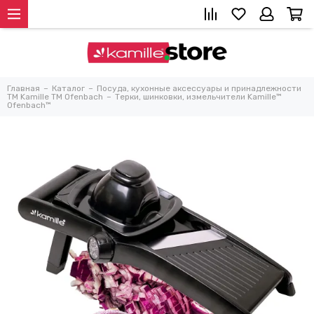
Главная
Каталог
Посуда, кухонные аксессуары и принадлежности
TM Kamille TM Ofenbach
Терки, шинковки, измельчители Kamille™
Ofenbach™