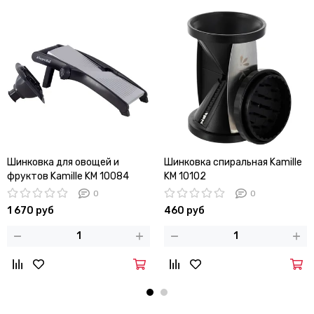
Шинковка для овощей и
Шинковка спиральная Kamille
фруктов Kamille KM 10084
KM 10102
платформа из металла
0
0
1 670 руб
460 руб