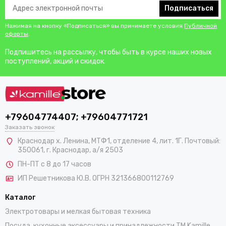
Подписаться
Нажимая на кнопку «Подписаться» вы принимаете условия
Публичной
оферты
.
Подпишитесь на рассылку, чтобы быть в курсе наших новых
поступлений, акций и скидок.
+79604774407; +79604771721
Заказать звонок
Краснодар х. Ленина, МТФ1, отделение 4, лит. 1Г. Почтовый:
350061, г. Краснодар, а/я 2503
ПН-ПТ с 8 до 17 часов
ИП Решетникова Ю.В. ОГРН 321366800112769
Каталог
Электротовары и мелкая бытовая техника
Посуда, кухонные аксессуары и принадлежности TM Kamille