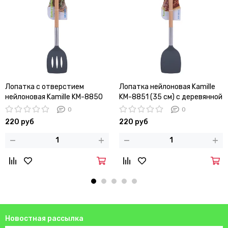
Лопатка с отверстием
Лопатка нейлоновая Kamille
нейлоновая Kamille KM-8850
KM-8851 (35 см) с деревянной
(35 см) с деревянной ручкой
ручкой
0
0
220 руб
220 руб
Новостная рассылка