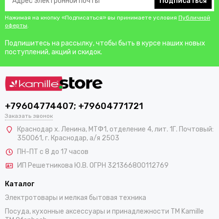
Подписаться
Нажимая на кнопку «Подписаться» вы принимаете условия
Публичной
оферты
.
Подпишитесь на рассылку, чтобы быть в курсе наших новых
поступлений, акций и скидок.
+79604774407; +79604771721
Заказать звонок
Краснодар х. Ленина, МТФ1, отделение 4, лит. 1Г. Почтовый:
350061, г. Краснодар, а/я 2503
ПН-ПТ с 8 до 17 часов
ИП Решетникова Ю.В. ОГРН 321366800112769
Каталог
Электротовары и мелкая бытовая техника
Посуда, кухонные аксессуары и принадлежности TM Kamille