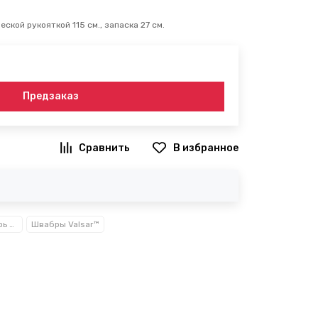
ской рукояткой 115 см., запаска 27 см.
Предзаказ
В избранное
Уборочный инвентарь TM Valsar
Швабры Valsar™