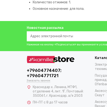
Количество отжимов: 1.
Основное назначение: для пола.
Новостная рассылка
Нажимая на кнопку «Подписаться» вы принимаете усло
Катал
Электр
техник
+79604774407;
+79604771721
Посуда
принад
Заказать звонок
Ofenba
Краснодар х. Ленина, МТФ1,
Аксесс
отделение 4, лит. 1Г. Почтовый:
Скаут
350061, г. Краснодар, а/я 2503
Аксесс
ПН-ПТ с 8 до 17 часов
Besser