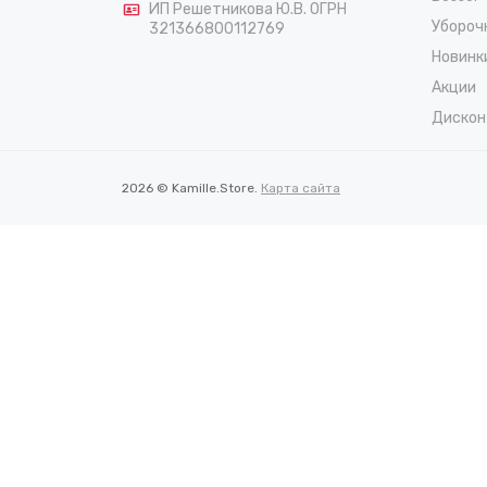
ИП Решетникова Ю.В. ОГРН
Убороч
321366800112769
Новинк
Акции
Дискон
2026 © Kamille.Store.
Карта сайта