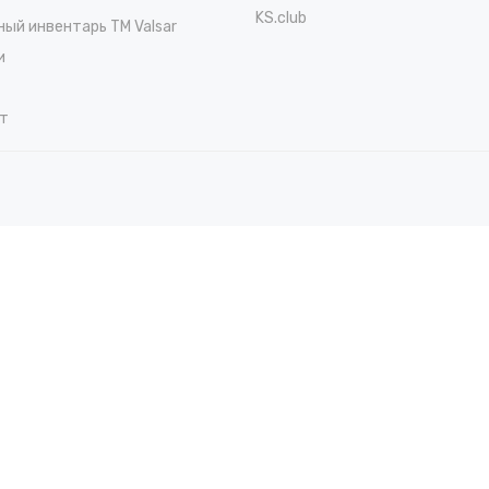
KS.club
ный инвентарь TM Valsar
и
т