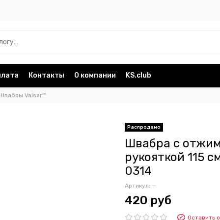
плата
Контакты
О компании
KS.club
Швабры Valsar™
Швабра с отжим
рукояткой 115 см
0314
Артикул:
—
420 руб
Оставить 