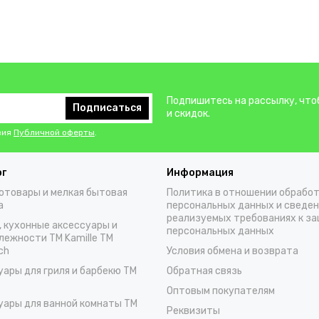
Подпишитесь на рассылку, что
Подписаться
и скидок.
вия
Публичной оферты
.
ог
Информация
отовары и мелкая бытовая
Политика в отношении обрабо
а
персональных данных и сведен
реализуемых требованиях к з
, кухонные аксессуары и
персональных данных
лежности TM Kamille TM
ch
Условия обмена и возврата
уары для гриля и барбекю TM
Обратная связь
Оптовым покупателям
уары для ванной комнаты TM
Реквизиты