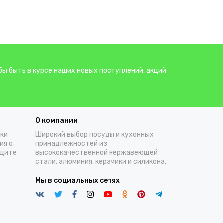
бы быть в курсе наших новых поступлений, акций
О компании
тки
Широкий выбор посуды и кухонных
ия о
принадлежностей из
ащите
высококачественной нержавеющей
стали, алюминия, керамики и силикона.
Мы в социальных сетях