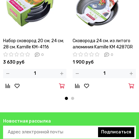
Набор сковород 20 см; 24 см;
Сковорода 24 см. из литого
28 см. Kamille KM-4116
алюминия Kamille KM 4287GR
с мраморным покрытием
0
0
3 630 руб
1 900 руб
Новостная рассылка
Подписаться