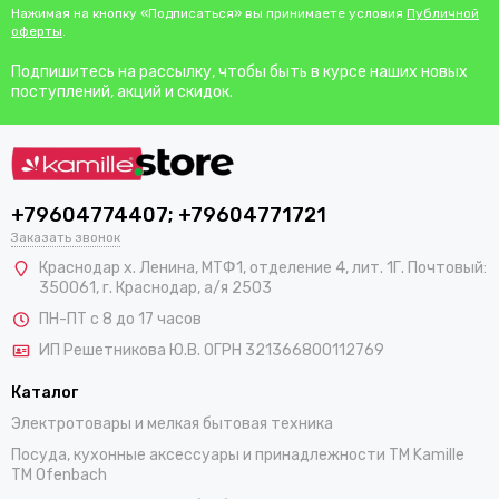
Нажимая на кнопку «Подписаться» вы принимаете условия
Публичной
оферты
.
Подпишитесь на рассылку, чтобы быть в курсе наших новых
поступлений, акций и скидок.
+79604774407; +79604771721
Заказать звонок
Краснодар х. Ленина, МТФ1, отделение 4, лит. 1Г. Почтовый:
350061, г. Краснодар, а/я 2503
ПН-ПТ с 8 до 17 часов
ИП Решетникова Ю.В. ОГРН 321366800112769
Каталог
Электротовары и мелкая бытовая техника
Посуда, кухонные аксессуары и принадлежности TM Kamille
TM Ofenbach