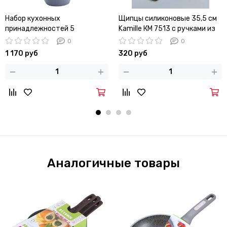
Набор кухонных
Щипцы силиконовые 35,5 см
принадлежностей 5
Kamille КМ 7513 с ручками из
предметов Kamille KM 5237
нержавеющей стали
0
0
1 170 руб
320 руб
Аналогичные товары